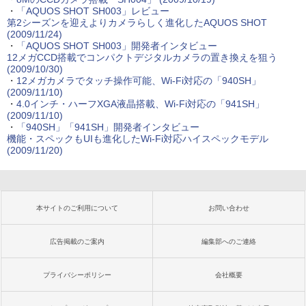
・
「AQUOS SHOT SH003」レビュー
第2シーズンを迎えよりカメラらしく進化したAQUOS SHOT
(2009/11/24)
・
「AQUOS SHOT SH003」開発者インタビュー
12メガCCD搭載でコンパクトデジタルカメラの置き換えを狙う
(2009/10/30)
・
12メガカメラでタッチ操作可能、Wi-Fi対応の「940SH」
(2009/11/10)
・
4.0インチ・ハーフXGA液晶搭載、Wi-Fi対応の「941SH」
(2009/11/10)
・
「940SH」「941SH」開発者インタビュー
機能・スペックもUIも進化したWi-Fi対応ハイスペックモデル
(2009/11/20)
本サイトのご利用について
お問い合わせ
広告掲載のご案内
編集部へのご連絡
プライバシーポリシー
会社概要