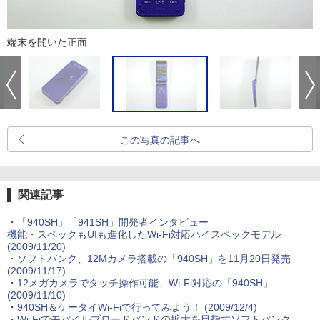
端末を開いた正面
この写真の記事へ
関連記事
・
「940SH」「941SH」開発者インタビュー
機能・スペックもUIも進化したWi-Fi対応ハイスペックモデル
(2009/11/20)
・
ソフトバンク、12Mカメラ搭載の「940SH」を11月20日発売
(2009/11/17)
・
12メガカメラでタッチ操作可能、Wi-Fi対応の「940SH」
(2009/11/10)
・
940SH＆ケータイWi-Fiで行ってみよう！
(2009/12/4)
・
Wi-Fiでモバイルブロードバンドの拡大を目指すソフトバンク