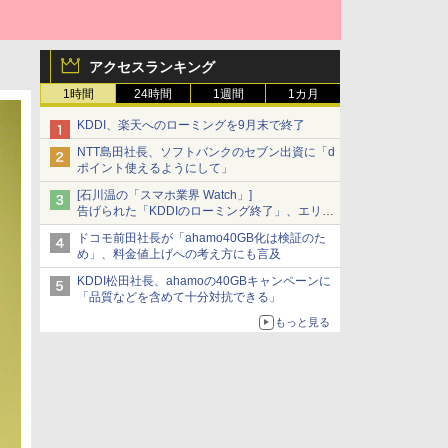
アクセスランキング
1時間
24時間
1週間
1カ月
KDDI、楽天へのローミングを9月末で終了
NTT島田社長、ソフトバンクのセブン出資に「d
ポイント使えるようにして」
[石川温の「スマホ業界 Watch」]
告げられた「KDDIのローミング終了」、エリア
マップの落とし穴と楽天モバイルの課題
ドコモ前田社長が「ahamo40GB化は検証のた
め」、料金値上げへの考え方にも言及
KDDI松田社長、ahamoの40GBキャンペーンに
「品質などを含めて十分対抗できる」
もっと見る