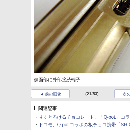
側面部に外部接続端子
(21/53)
前の画像
次
関連記事
・
甘くとろけるチョコレート、「Q-pot.」コラ
・
ドコモ、Q-pot.コラボの板チョコ携帯「SH-