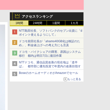
アクセスランキング
1時間
24時間
1週間
1カ月
NTT島田社長、ソフトバンクのセブン出資に「d
ポイント使えるようにして」
ドコモ前田社長が「ahamo40GB化は検証のた
め」、料金値上げへの考え方にも言及
ドコモ・バイクシェアの障害、原因はシステム
移行 都内は明日7日に復旧作業
NTTドコモ、通信品質改善の現在地は「道半
ば」 都市部に優先投資で年度内の改善目指す
BoseのホームオーディオがAmazonでセール
もっと見る