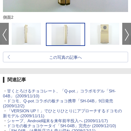
側面2
この写真の記事へ
関連記事
・
甘くとろけるチョコレート、「Q-pot.」コラボモデル「SH-
04B」
(2009/11/10)
・
ドコモ、Q-pot.コラボの板チョコ携帯「SH-04B」9日発売
(2009/12/2)
・
「VERSION UP！」でひとりひとりにアプローチするドコモの
新モデル
(2009/11/11)
・
シャープ、Android端末を来年前半投入へ
(2009/11/17)
・
ドコモの板チョコケータイ「SH-04B」完売か
(2009/12/10)
・
「SH-04B」は量販店でも売り切れ
(2009/12/11)