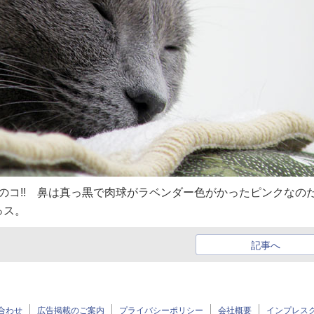
ャのコ!! 鼻は真っ黒で肉球がラベンダー色がかったピンクなの
っス。
記事へ
合わせ
広告掲載のご案内
プライバシーポリシー
会社概要
インプレス