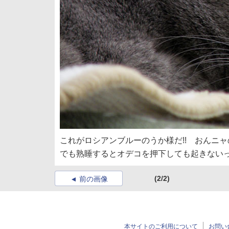
これがロシアンブルーのうか様だ!! おんニ
でも熟睡するとオデコを押下しても起きない
(2/2)
前の画像
本サイトのご利用について
お問い