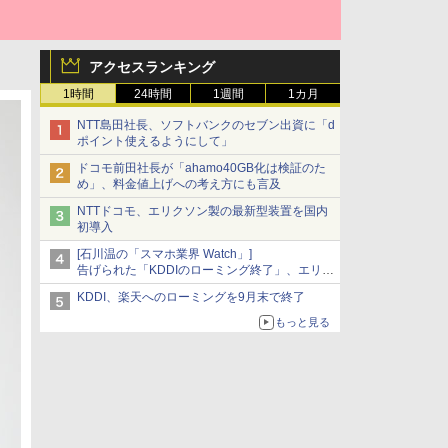
アクセスランキング
1時間
24時間
1週間
1カ月
NTT島田社長、ソフトバンクのセブン出資に「d
ポイント使えるようにして」
ドコモ前田社長が「ahamo40GB化は検証のた
め」、料金値上げへの考え方にも言及
NTTドコモ、エリクソン製の最新型装置を国内
初導入
[石川温の「スマホ業界 Watch」]
告げられた「KDDIのローミング終了」、エリア
マップの落とし穴と楽天モバイルの課題
KDDI、楽天へのローミングを9月末で終了
もっと見る