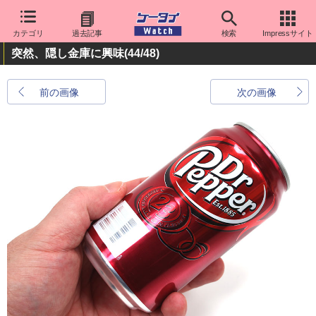
カテゴリ
過去記事
検索
Impressサイト
突然、隠し金庫に興味
(44/48)
前の画像
次の画像