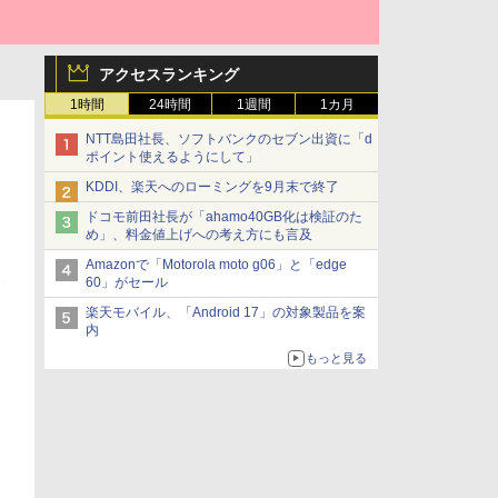
アクセスランキング
1時間
24時間
1週間
1カ月
NTT島田社長、ソフトバンクのセブン出資に「d
ポイント使えるようにして」
KDDI、楽天へのローミングを9月末で終了
ドコモ前田社長が「ahamo40GB化は検証のた
め」、料金値上げへの考え方にも言及
Amazonで「Motorola moto g06」と「edge
60」がセール
楽天モバイル、「Android 17」の対象製品を案
内
もっと見る