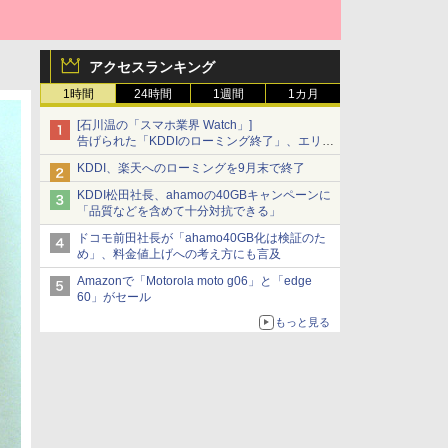
アクセスランキング
1時間
24時間
1週間
1カ月
[石川温の「スマホ業界 Watch」]
告げられた「KDDIのローミング終了」、エリア
マップの落とし穴と楽天モバイルの課題
KDDI、楽天へのローミングを9月末で終了
KDDI松田社長、ahamoの40GBキャンペーンに
「品質などを含めて十分対抗できる」
ドコモ前田社長が「ahamo40GB化は検証のた
め」、料金値上げへの考え方にも言及
Amazonで「Motorola moto g06」と「edge
60」がセール
もっと見る