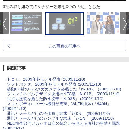
3社の取り組みでのシナジー効果を3つの「創」とした
この写真の記事へ
関連記事
・
ドコモ、2009年冬モデル発表
(2009/11/10)
・
ソフトバンク、2009年冬モデルを発表
(2009/11/10)
・
起動0.8秒の12.2メガカメラを搭載した「N-02B」
(2009/11/10)
・
フレンチネイルデザイン採用のNEC製「N-01B」
(2009/11/10)
・
長持ち塗装を施した防水携帯「N-03B」
(2009/11/10)
・
スリムボディにメール機能が充実、Wi-Fi対応の「940N」
(2009/11/10)
・
通話とメールだけの子供向け端末「740N」
(2009/11/10)
・
通話とメールだけのシンプルな端末「741N」
(2009/11/10)
・
NEC携帯部門とカシオ日立の統合から見える各社の事情と課題
(2009/9/17)