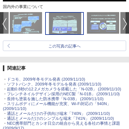
国内外の事業について
この写真の記事へ
関連記事
・
ドコモ、2009年冬モデル発表
(2009/11/10)
・
ソフトバンク、2009年冬モデルを発表
(2009/11/10)
・
起動0.8秒の12.2メガカメラを搭載した「N-02B」
(2009/11/10)
・
フレンチネイルデザイン採用のNEC製「N-01B」
(2009/11/10)
・
長持ち塗装を施した防水携帯「N-03B」
(2009/11/10)
・
スリムボディにメール機能が充実、Wi-Fi対応の「940N」
(2009/11/10)
・
通話とメールだけの子供向け端末「740N」
(2009/11/10)
・
通話とメールだけのシンプルな端末「741N」
(2009/11/10)
・
NEC携帯部門とカシオ日立の統合から見える各社の事情と課題
(2009/9/17)