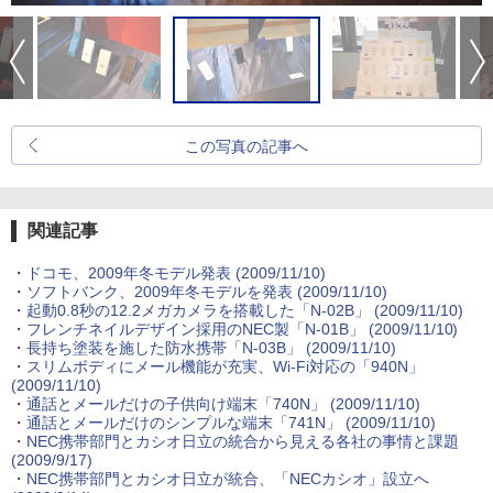
この写真の記事へ
関連記事
・
ドコモ、2009年冬モデル発表
(2009/11/10)
・
ソフトバンク、2009年冬モデルを発表
(2009/11/10)
・
起動0.8秒の12.2メガカメラを搭載した「N-02B」
(2009/11/10)
・
フレンチネイルデザイン採用のNEC製「N-01B」
(2009/11/10)
・
長持ち塗装を施した防水携帯「N-03B」
(2009/11/10)
・
スリムボディにメール機能が充実、Wi-Fi対応の「940N」
(2009/11/10)
・
通話とメールだけの子供向け端末「740N」
(2009/11/10)
・
通話とメールだけのシンプルな端末「741N」
(2009/11/10)
・
NEC携帯部門とカシオ日立の統合から見える各社の事情と課題
(2009/9/17)
・
NEC携帯部門とカシオ日立が統合、「NECカシオ」設立へ