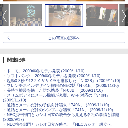
この写真の記事へ
関連記事
・
ドコモ、2009年冬モデル発表
(2009/11/10)
・
ソフトバンク、2009年冬モデルを発表
(2009/11/10)
・
起動0.8秒の12.2メガカメラを搭載した「N-02B」
(2009/11/10)
・
フレンチネイルデザイン採用のNEC製「N-01B」
(2009/11/10)
・
長持ち塗装を施した防水携帯「N-03B」
(2009/11/10)
・
スリムボディにメール機能が充実、Wi-Fi対応の「940N」
(2009/11/10)
・
通話とメールだけの子供向け端末「740N」
(2009/11/10)
・
通話とメールだけのシンプルな端末「741N」
(2009/11/10)
・
NEC携帯部門とカシオ日立の統合から見える各社の事情と課題
(2009/9/17)
・
NEC携帯部門とカシオ日立が統合、「NECカシオ」設立へ