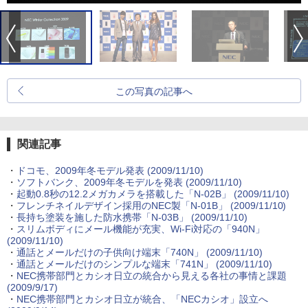
この写真の記事へ
関連記事
・
ドコモ、2009年冬モデル発表
(2009/11/10)
・
ソフトバンク、2009年冬モデルを発表
(2009/11/10)
・
起動0.8秒の12.2メガカメラを搭載した「N-02B」
(2009/11/10)
・
フレンチネイルデザイン採用のNEC製「N-01B」
(2009/11/10)
・
長持ち塗装を施した防水携帯「N-03B」
(2009/11/10)
・
スリムボディにメール機能が充実、Wi-Fi対応の「940N」
(2009/11/10)
・
通話とメールだけの子供向け端末「740N」
(2009/11/10)
・
通話とメールだけのシンプルな端末「741N」
(2009/11/10)
・
NEC携帯部門とカシオ日立の統合から見える各社の事情と課題
(2009/9/17)
・
NEC携帯部門とカシオ日立が統合、「NECカシオ」設立へ