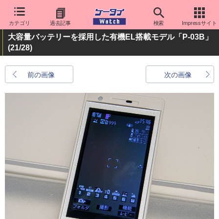
カテゴリ
過去記事
検索
Impressサイト
大容量バッテリーを採用した有機EL搭載モデル「P-03B」
(21/28)
前の画像
次の画像