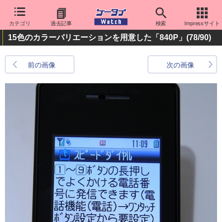
カテゴリ
過去記事
検索
Impressサイト
15色のカラーバリエーションを用意した「840P」
(78/90)
前の画像
次の画像