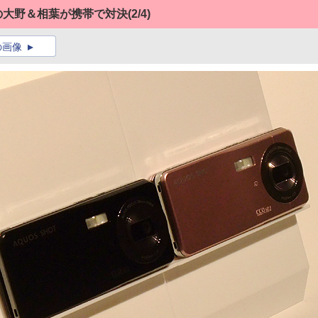
の大野＆相葉が携帯で対決
(2/4)
の画像