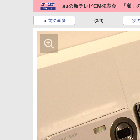
auの新テレビCM発表会、「嵐」
(2/4)
前の画像
次