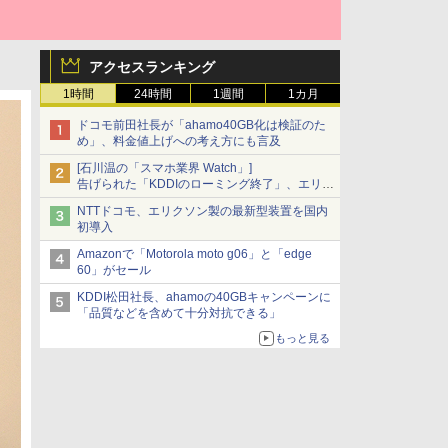
アクセスランキング
1時間
24時間
1週間
1カ月
ドコモ前田社長が「ahamo40GB化は検証のた
め」、料金値上げへの考え方にも言及
[石川温の「スマホ業界 Watch」]
告げられた「KDDIのローミング終了」、エリア
マップの落とし穴と楽天モバイルの課題
NTTドコモ、エリクソン製の最新型装置を国内
初導入
Amazonで「Motorola moto g06」と「edge
60」がセール
KDDI松田社長、ahamoの40GBキャンペーンに
「品質などを含めて十分対抗できる」
もっと見る