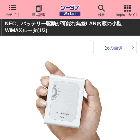
カテゴリ
過去記事
検索
Impressサイト
NEC、バッテリー駆動が可能な無線LAN内蔵の小型
WiMAXルータ
(1/3)
次の画像