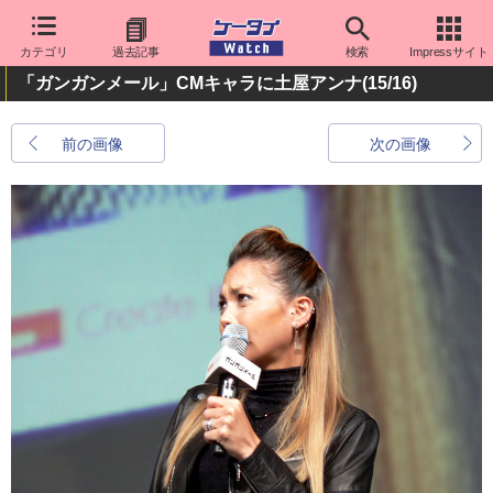
カテゴリ
過去記事
検索
Impressサイト
「ガンガンメール」CMキャラに土屋アンナ
(15/16)
前の画像
次の画像