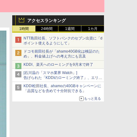
アクセスランキング
1時間
24時間
1週間
1カ月
NTT島田社長、ソフトバンクのセブン出資に「d
ポイント使えるようにして」
ドコモ前田社長が「ahamo40GB化は検証のた
め」、料金値上げへの考え方にも言及
KDDI、楽天へのローミングを9月末で終了
[石川温の「スマホ業界 Watch」]
告げられた「KDDIのローミング終了」、エリア
マップの落とし穴と楽天モバイルの課題
KDDI松田社長、ahamoの40GBキャンペーンに
「品質などを含めて十分対抗できる」
もっと見る