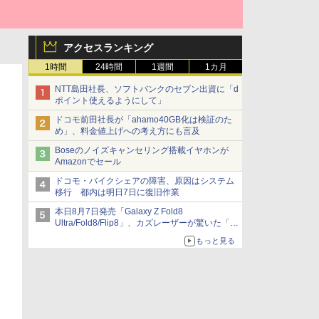
アクセスランキング
1時間
24時間
1週間
1カ月
NTT島田社長、ソフトバンクのセブン出資に「d
ポイント使えるようにして」
ドコモ前田社長が「ahamo40GB化は検証のた
め」、料金値上げへの考え方にも言及
Boseのノイズキャンセリング搭載イヤホンが
Amazonでセール
ドコモ・バイクシェアの障害、原因はシステム
移行 都内は明日7日に復旧作業
本日8月7日発売「Galaxy Z Fold8
Ultra/Fold8/Flip8」、カズレーザーが驚いた「そ
ば屋のメニュー並みの薄さ」
もっと見る