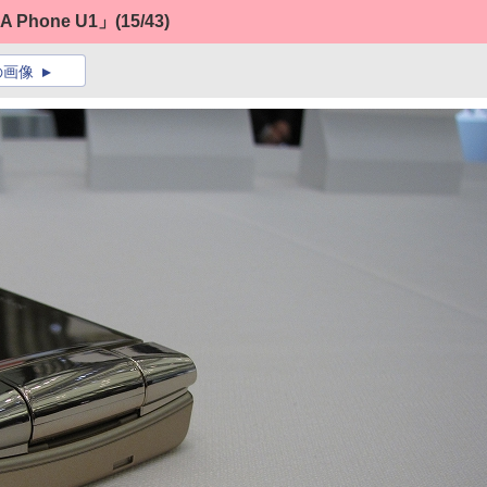
Phone U1」
(15/43)
の画像