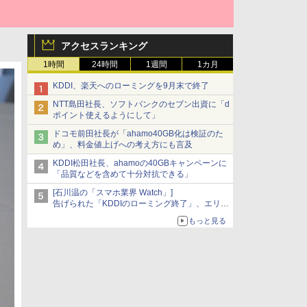
アクセスランキング
1時間
24時間
1週間
1カ月
KDDI、楽天へのローミングを9月末で終了
NTT島田社長、ソフトバンクのセブン出資に「d
ポイント使えるようにして」
ドコモ前田社長が「ahamo40GB化は検証のた
め」、料金値上げへの考え方にも言及
KDDI松田社長、ahamoの40GBキャンペーンに
「品質などを含めて十分対抗できる」
[石川温の「スマホ業界 Watch」]
告げられた「KDDIのローミング終了」、エリア
マップの落とし穴と楽天モバイルの課題
もっと見る