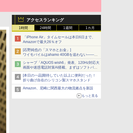
アクセスランキング
1時間
24時間
1週間
1カ月
「iPhone Air」タイムセールは本日6日まで、
Amazonで最大26％オフ
[石野純也の「スマホとお金」]
ワイモバイルはahamo 40GBを追わない――単
身向け「超おトク割」の安さと1年限定の注意
シャープ「AQUOS wish6」発表、120Hz対応大
点
画面や迷惑電話対策AI搭載、まずはソフトバン
クの法人向け
[本日の一品]期待していた以上に便利だった！
折り曲げ自在のシリコン製スマホスタンド
Amazon、尼崎に関西最大の物流拠点を新設
もっと見る