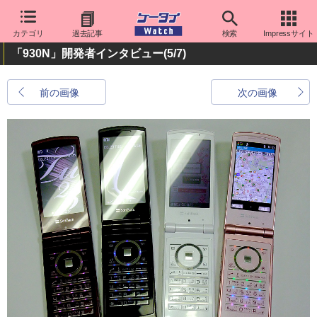
カテゴリ
過去記事
検索
Impressサイト
「930N」開発者インタビュー
(5/7)
前の画像
次の画像