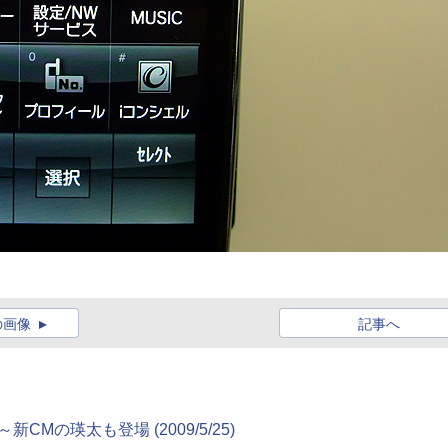
の画像
記事へ
会～新CMの瑛太も登場
(2009/5/25)