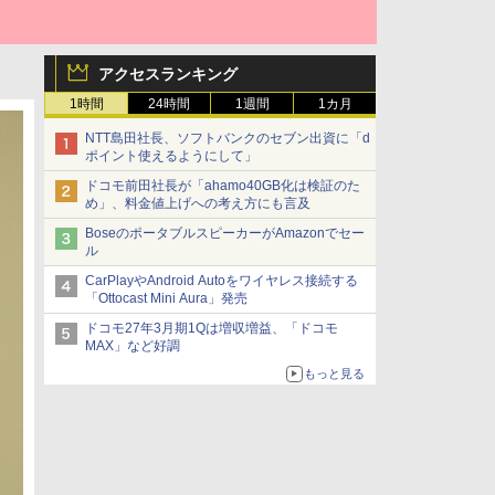
アクセスランキング
1時間
24時間
1週間
1カ月
NTT島田社長、ソフトバンクのセブン出資に「d
ポイント使えるようにして」
ドコモ前田社長が「ahamo40GB化は検証のた
め」、料金値上げへの考え方にも言及
BoseのポータブルスピーカーがAmazonでセー
ル
CarPlayやAndroid Autoをワイヤレス接続する
「Ottocast Mini Aura」発売
ドコモ27年3月期1Qは増収増益、「ドコモ
MAX」など好調
もっと見る