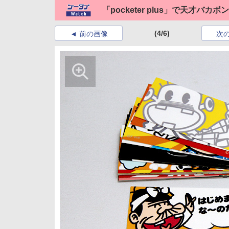
「pocketer plus」で天才バカ
(4/6)
前の画像
次