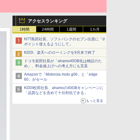
アクセスランキング
1時間
24時間
1週間
1カ月
NTT島田社長、ソフトバンクのセブン出資に「d
ポイント使えるようにして」
KDDI、楽天へのローミングを9月末で終了
ドコモ前田社長が「ahamo40GB化は検証のた
め」、料金値上げへの考え方にも言及
Amazonで「Motorola moto g06」と「edge
60」がセール
KDDI松田社長、ahamoの40GBキャンペーンに
「品質などを含めて十分対抗できる」
もっと見る