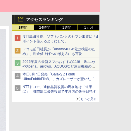
アクセスランキング
1時間
24時間
1週間
1カ月
NTT島田社長、ソフトバンクのセブン出資に「d
ポイント使えるようにして」
ドコモ前田社長が「ahamo40GB化は検証のた
め」、料金値上げへの考え方にも言及
2026年夏の最新スマホおすすめ11選 Galaxy
やXperia、arrows、AQUOSなど注目機種の特
徴は
本日8月7日発売「Galaxy Z Fold8
Ultra/Fold8/Flip8」、カズレーザーが驚いた「そ
ば屋のメニュー並みの薄さ」
NTTドコモ、通信品質改善の現在地は「道半
ば」 都市部に優先投資で年度内の改善目指す
もっと見る