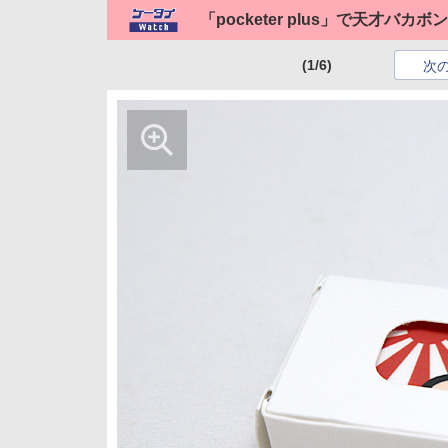
「pocketer plus」で天才バカ
(1/6)
次