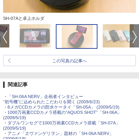
SH-07Aと卓上ホルダ
この写真の記事へ
関連記事
・
「SH-06A NERV」企画者インタビュー
“初号機”に込められたこだわりを聞く
(2009/6/23)
・
8メガCCDカメラの防水ケータイ「SH-05A」
(2009/5/19)
・
1000万画素CCDカメラ搭載の“AQUOS SHOT”「SH-06A」
(2009/5/19)
・
ダブルワンセグで1000万画素CCDカメラ搭載「SH-07A」
(2009/5/19)
・
アニメ「ヱヴァンゲリヲン」題材の「SH-06A NERV」
(2009/5/19)