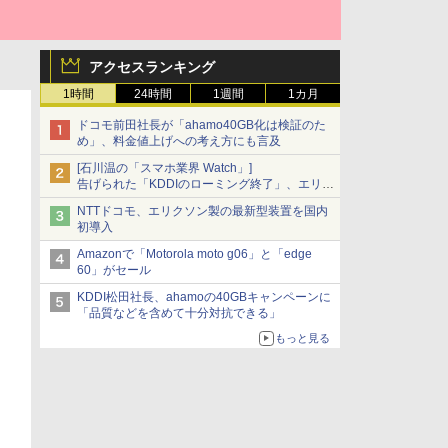
アクセスランキング
1時間
24時間
1週間
1カ月
ドコモ前田社長が「ahamo40GB化は検証のた
め」、料金値上げへの考え方にも言及
[石川温の「スマホ業界 Watch」]
告げられた「KDDIのローミング終了」、エリア
マップの落とし穴と楽天モバイルの課題
NTTドコモ、エリクソン製の最新型装置を国内
初導入
Amazonで「Motorola moto g06」と「edge
60」がセール
KDDI松田社長、ahamoの40GBキャンペーンに
「品質などを含めて十分対抗できる」
もっと見る