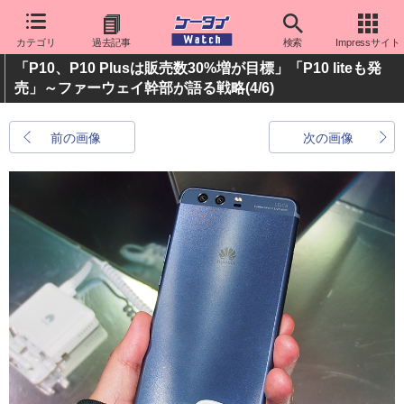
カテゴリ
過去記事
検索
Impressサイト
「P10、P10 Plusは販売数30%増が目標」「P10 liteも発
売」～ファーウェイ幹部が語る戦略
(4/6)
前の画像
次の画像