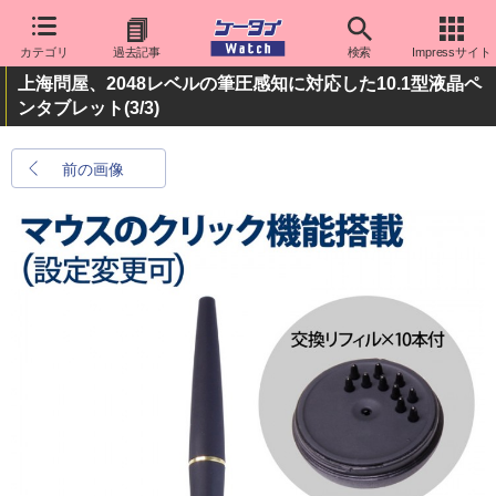
カテゴリ
過去記事
検索
Impressサイト
上海問屋、2048レベルの筆圧感知に対応した10.1型液晶ペ
ンタブレット
(3/3)
前の画像