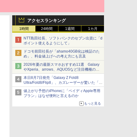
アクセスランキング
1時間
24時間
1週間
1カ月
NTT島田社長、ソフトバンクのセブン出資に「d
ポイント使えるようにして」
ドコモ前田社長が「ahamo40GB化は検証のた
め」、料金値上げへの考え方にも言及
2026年夏の最新スマホおすすめ11選 Galaxy
やXperia、arrows、AQUOSなど注目機種の特
徴は
本日8月7日発売「Galaxy Z Fold8
Ultra/Fold8/Flip8」、カズレーザーが驚いた「そ
ば屋のメニュー並みの薄さ」
値上がり予想のiPhoneに「ペイディApple専用
プラン」はなぜ便利と言えるのか
もっと見る