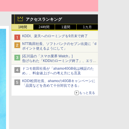
アクセスランキング
1時間
24時間
1週間
1カ月
KDDI、楽天へのローミングを9月末で終了
NTT島田社長、ソフトバンクのセブン出資に「d
ポイント使えるようにして」
[石川温の「スマホ業界 Watch」]
告げられた「KDDIのローミング終了」、エリア
マップの落とし穴と楽天モバイルの課題
ドコモ前田社長が「ahamo40GB化は検証のた
め」、料金値上げへの考え方にも言及
KDDI松田社長、ahamoの40GBキャンペーンに
「品質などを含めて十分対抗できる」
もっと見る