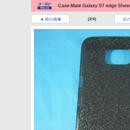
Case-Mate Galaxy S7 edge Shee
(2/4)
前の画像
次