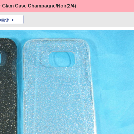
r Glam Case Champagne/Noir
(2/4)
の画像