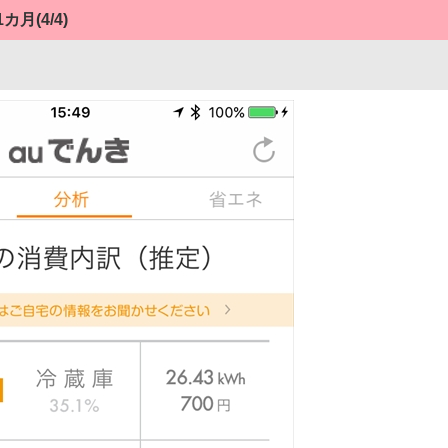
1カ月
(4/4)