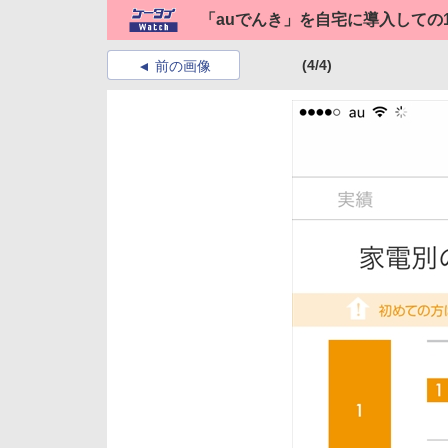
「auでんき」を自宅に導入しての
(4/4)
前の画像