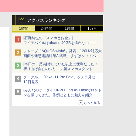
アクセスランキング
1時間
24時間
1週間
1カ月
[石野純也の「スマホとお金」]
ワイモバイルはahamo 40GBを追わない――単
身向け「超おトク割」の安さと1年限定の注意
シャープ「AQUOS wish6」発表、120Hz対応大
点
画面や迷惑電話対策AI搭載、まずはソフトバン
クの法人向け
[本日の一品]期待していた以上に便利だった！
折り曲げ自在のシリコン製スマホスタンド
グーグル、「Pixel 11 Pro Fold」をチラ見せ
13日発表
[みんなのケータイ]OPPO Find X9 Ultraでロンド
ンを撮ってきた。作例とともに魅力を紹介
もっと見る