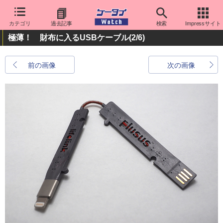
カテゴリ
過去記事
検索
Impressサイト
極薄！ 財布に入るUSBケーブル
(2/6)
前の画像
次の画像