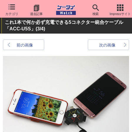
カテゴリ
過去記事
検索
Impressサイト
これ1本で何か必ず充電できる5コネクター統合ケーブル
「ACC-U5S」
(3/4)
前の画像
次の画像