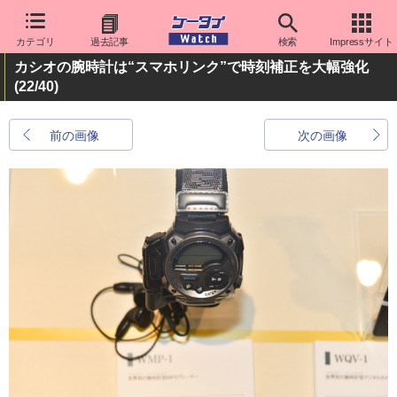
カテゴリ
過去記事
検索
Impressサイト
カシオの腕時計は“スマホリンク”で時刻補正を大幅強化
(22/40)
前の画像
次の画像