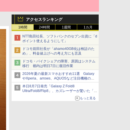
アクセスランキング
1時間
24時間
1週間
1カ月
NTT島田社長、ソフトバンクのセブン出資に「d
ポイント使えるようにして」
ドコモ前田社長が「ahamo40GB化は検証のた
め」、料金値上げへの考え方にも言及
ドコモ・バイクシェアの障害、原因はシステム
移行 都内は明日7日に復旧作業
2026年夏の最新スマホおすすめ11選 Galaxy
やXperia、arrows、AQUOSなど注目機種の特
徴は
本日8月7日発売「Galaxy Z Fold8
Ultra/Fold8/Flip8」、カズレーザーが驚いた「そ
ば屋のメニュー並みの薄さ」
もっと見る