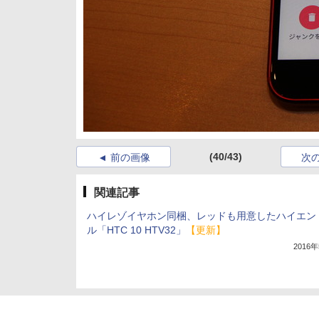
(40/43)
前の画像
次
関連記事
ハイレゾイヤホン同梱、レッドも用意したハイエン
ル「HTC 10 HTV32」
【更新】
2016