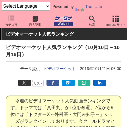
Powered by
Translate
ケータイ Watch
業界動向
調査
カテゴリ
過去記事
検索
Impressサイト
ビデオマーケット人気ランキング
ビデオマーケット人気ランキング（10月10日～10
月16日）
データ提供：
ビデオマーケット
2016年10月21日 06:00
リスト
今週のビデオマーケット人気動画ランキングで
す。ドラマでは「真田丸」が1位を奪還。7位から9
位には「ドクターX～外科医・大門未知子～」シリ
ーズがランクインしております。今クールドラマと