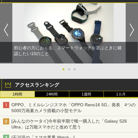
初心者の方におくる、スマートウォッチを選ぶときに確
認したい10のこと
●
●
●
アクセスランキング
1時間
24時間
1週間
1カ月
OPPO、ミドルレンジスマホ「OPPO Reno16 5G」発表 4つの
5000万画素カメラ搭載の小型モデル
[みんなのケータイ]今年前半期で唯一購入した「Galaxy S26
Ultra」は万能スマホだと改めて思う
[石川温の「スマホ業界 Watch」]