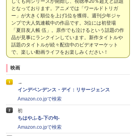
しても同シリーズが開始し、視聴率20％超えと話題
となっております。アニメでは「ワールドトリガ
ー」が大きく順位を上げ1位を獲得。週刊少年ジャ
ンプで大人気連載中の作品です。3位には初登場
「夏目友人帳 伍」。原作でも泣けるという話題の作
品が見事にランクインしています。新作タイトルや
話題のタイトルが続々配信中のビデオマーケット
で、楽しい動画ライフをお楽しみください！
映画
→
1
インデペンデンス・デイ：リサージェンス
Amazon.co.jpで検索
初
2
ちはやふる‐下の句‐
Amazon.co.jpで検索