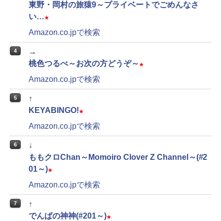
東野・岡村の旅猿9～プライベートでごめんなさ
い…
★
Amazon.co.jpで検索
→
4
桃色つるべ～お次の方どうぞ～
★
Amazon.co.jpで検索
↑
5
KEYABINGO!
★
Amazon.co.jpで検索
↓
6
ももクロChan～Momoiro Clover Z Channel～(#2
01～)
★
Amazon.co.jpで検索
↑
7
でんぱの神神(#201～)
★