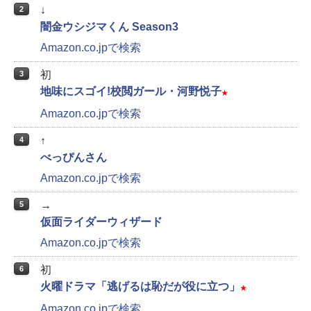
↓
2
闇金ウシジマくん Season3
Amazon.co.jpで検索
初
3
地味にスゴイ!校閲ガール・河野悦子
★
Amazon.co.jpで検索
↑
4
べっぴんさん
Amazon.co.jpで検索
→
5
仮面ライダーウィザード
Amazon.co.jpで検索
初
6
火曜ドラマ「逃げるは恥だが役に立つ」
★
Amazon.co.jpで検索