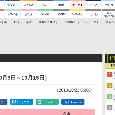
バイル
UQ
楽天
iPhone (iOS)
Android
5G
IoT
格安SI
アクセサリー
業界動向
法人向け
最新技術/その他
1
月9日～10月15日）
（2013/10/23 06:00）
ェア
はてブ
note
LinkedIn
さき