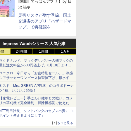
てっぱんアプリ！
by
日
連載
沼 諭史
災害リスクが増す季節、国土
交通省のアプリ「ハザードマ
ップ」で再確認を
Impress Watchシリーズ 人気記事
時間
24時間
1週間
1カ月
マクドナルド、マックデリバリーの朝マックの
最低注文料金が500円値上げ。8月18日より
1,500円から受付
ユニクロ、今日から「お盆特別セール」。涼感
シアサッカーワンピース待望値下げ、撥水ギア
ショーツは1990円に
ミスド「Mrs. GREEN APPLE」のコラボドーナ
ツ4種、いよいよ発売！
【家電レビュー】手ごわい雑草との戦い、コメ
リの草刈機で完全勝利 掃除機感覚で使えた
NTT島田社長、ソフトバンクのセブン出資に「d
ポイント使えるようにして」
もっと見る