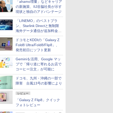
「ahamo増量」などキャリア
の新施策、IIJ谷脇社長が示す
現状と独自のアドバンテージ
「LINEMO」のベストプラ
ン、Starlink Directと無制限
海外データ通信が追加料金な
しに
ドコモとKDDIの「Galaxy Z
Fold8 Ultra/Fold8/Flip8」、
発売初日にソフト更新
Geminiを活用、Google マッ
プで「帰り道に寄れるお店で
コーヒー注文」が可能に
ドコモ、九州・沖縄の一部で
障害 台風13号の影響により
レビュー
「Galaxy Z Flip8」クイック
フォトレビュー