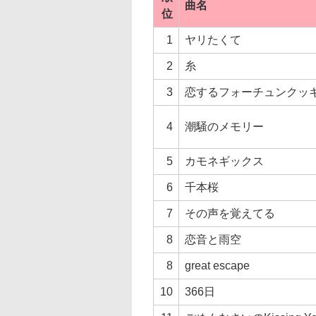
曲名
位
1
ヤリたくて
2
糸
3
恋するフォーチュンクッ
4
潮騒のメモリー
5
カモネギックス
6
千本桜
7
その声を覚えてる
8
恋音と雨空
8
great escape
10
366日