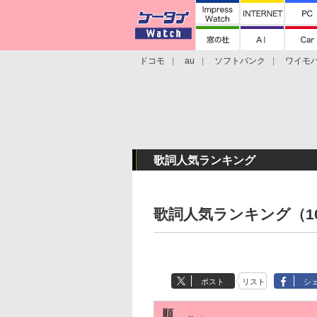
ドコモ
au
ソフトバンク
ワイモ
格安スマホ/SIMフリースマホ
周辺機器/
歌詞人気ランキング
歌詞人気ランキング（10
ポスト
リスト
シ
順