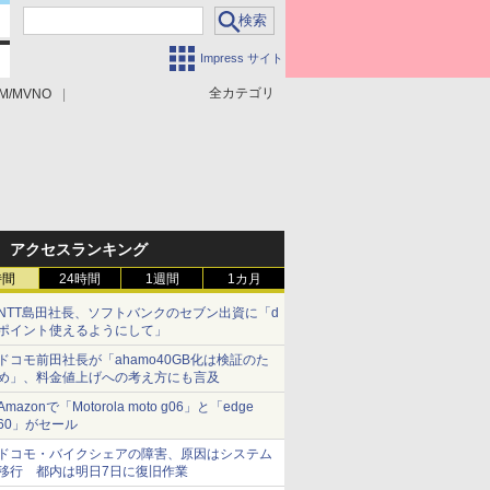
Impress サイト
全カテゴリ
M/MVNO
アクセスランキング
時間
24時間
1週間
1カ月
NTT島田社長、ソフトバンクのセブン出資に「d
ポイント使えるようにして」
ドコモ前田社長が「ahamo40GB化は検証のた
め」、料金値上げへの考え方にも言及
Amazonで「Motorola moto g06」と「edge
60」がセール
ドコモ・バイクシェアの障害、原因はシステム
移行 都内は明日7日に復旧作業