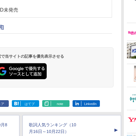
D未発売
詞]
 検索で当サイトの記事を優先表示させる
ェア
はてブ
note
LinkedIn
月8
歌詞人気ランキング（10
▲
月16日～10月22日）