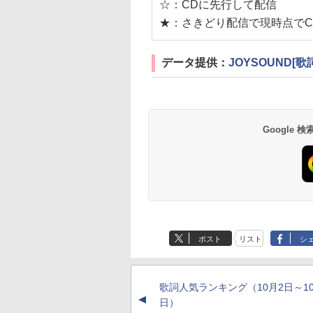
☆：CDに先行して配信
★：さきどり配信で現時点でC
データ提供：
JOYSOUND[歌
Google
ポスト
リスト
シ
歌詞人気ランキング（10月2日～10
▲
日）