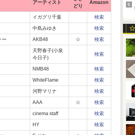
アーティスト
Amazon
どり
イガグリ千葉
検索
中島みゆき
検索
キー
AKB48
☆
検索
天野春子(小泉
検索
今日子)
NMB48
検索
WhiteFlame
検索
河野マリナ
検索
AAA
☆
検索
cinema staff
検索
HY
検索