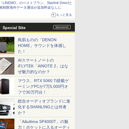
「LINEMO」のベストプラン、Starlink Directと
無制限海外データ通信が追加料金なしに
もっと見る
Special Site
鳥肌ものの「DENON
HOME」サウンドを体感し
た！
AIスマートノートの
iFLYTEK「AINOTE 2」はな
ぜ魅力的なのか？
マウス、RTX 5060 Ti搭載ゲ
ーミングPCが7万5,000円オ
フで30万円台！
総合オーディオブランドに進
化するSHANLINGとは何者
か？
「A&ultima SP4000T」の魅
力！ポケットに入るオーディ