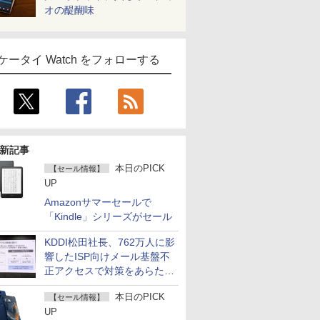
オの醍醐味
ケータイ Watch をフォローする
新記事
本日のPICK
【セール情報】
UP
Amazonサマーセールで
「Kindle」シリーズがセール
KDDI松田社長、762万人に影
響したISP向けメール基盤不
正アクセスで対策をあらため
て説明
本日のPICK
【セール情報】
UP