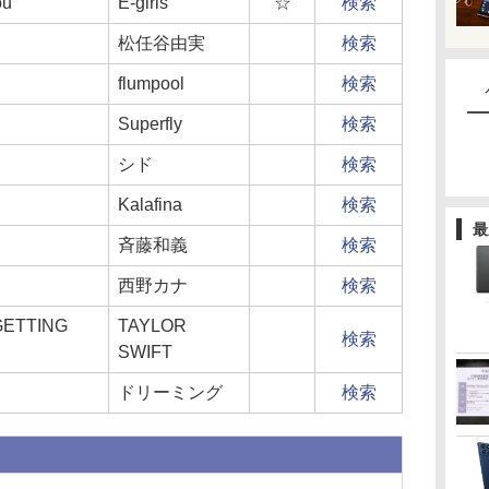
ou
E-girls
☆
検索
松任谷由実
検索
flumpool
検索
Superfly
検索
シド
検索
Kalafina
検索
最
斉藤和義
検索
西野カナ
検索
GETTING
TAYLOR
検索
SWIFT
ドリーミング
検索