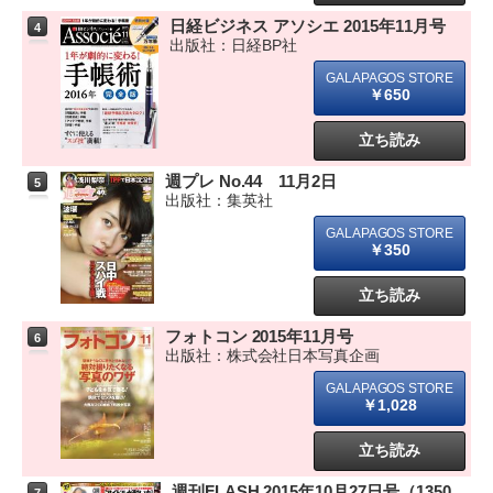
日経ビジネス アソシエ 2015年11月号
4
出版社：日経BP社
￥650
立ち読み
週プレ No.44 11月2日
5
出版社：集英社
￥350
立ち読み
フォトコン 2015年11月号
6
出版社：株式会社日本写真企画
￥1,028
立ち読み
週刊FLASH 2015年10月27日号（1350