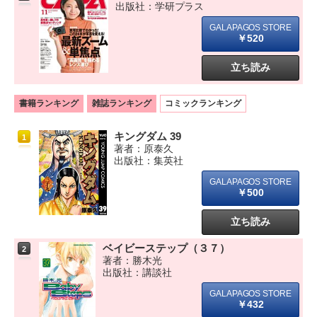
出版社：学研プラス
￥520
立ち読み
書籍ランキング
雑誌ランキング
コミックランキング
キングダム 39
1
著者：原泰久
出版社：集英社
￥500
立ち読み
ベイビーステップ（３７）
2
著者：勝木光
出版社：講談社
￥432