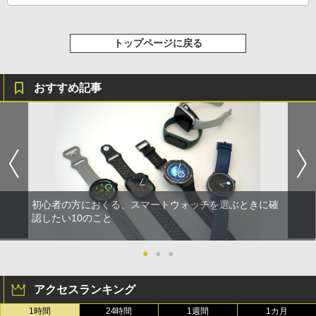
トップページに戻る
おすすめ記事
初心者の方におくる、スマートウォッチを選ぶときに確
認したい10のこと
●
●
●
アクセスランキング
1時間
24時間
1週間
1カ月