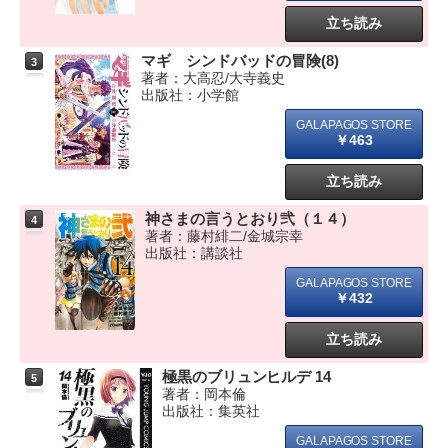
立ち読み
マギ シンドバッドの冒険(8)
3
著者：大高忍/大寺義史
出版社：小学館
￥463
立ち読み
神さまの言うとおり弐（１４）
4
著者：藤村緋二/金城宗幸
出版社：講談社
￥432
立ち読み
極黒のブリュンヒルデ 14
5
著者：岡本倫
出版社：集英社