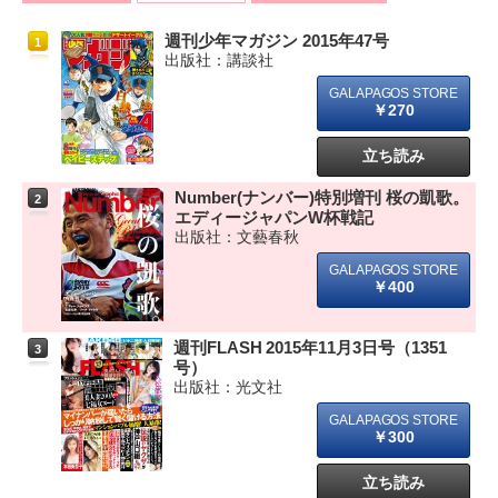
週刊少年マガジン 2015年47号
1
出版社：講談社
￥270
立ち読み
Number(ナンバー)特別増刊 桜の凱歌。
2
エディージャパンW杯戦記
出版社：文藝春秋
￥400
週刊FLASH 2015年11月3日号（1351
3
号）
出版社：光文社
￥300
立ち読み