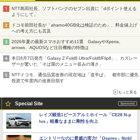
NTT島田社長、ソフトバンクのセブン出資に「dポイント使える
ようにして」
ドコモ前田社長が「ahamo40GB化は検証のため」、料金値上げ
への考え方にも言及
2026年夏の最新スマホおすすめ11選 GalaxyやXperia、
arrows、AQUOSなど注目機種の特徴は
本日8月7日発売「Galaxy Z Fold8 Ultra/Fold8/Flip8」、カズレー
ザーが驚いた「そば屋のメニュー並みの薄さ」
NTTドコモ、通信品質改善の現在地は「道半ば」 都市部に優先
投資で年度内の改善目指す
もっと見る
Special Site
レイズ鍛造1ピースアルミホイール「CE28 N-p
lus」軽量なままに剛性を向上
エントリーなのに脅威の実力!「Osprey」Nobl