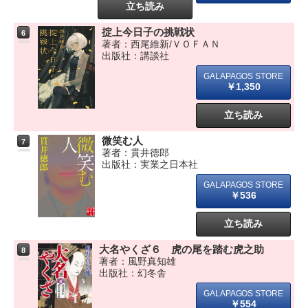
立ち読み
掟上今日子の挑戦状
6
著者：西尾維新/ＶＯＦＡＮ
出版社：講談社
￥1,350
立ち読み
微笑む人
7
著者：貫井徳郎
出版社：実業之日本社
￥536
立ち読み
大名やくざ６ 虎の尾を踏む虎之助
8
著者：風野真知雄
出版社：幻冬舎
￥554