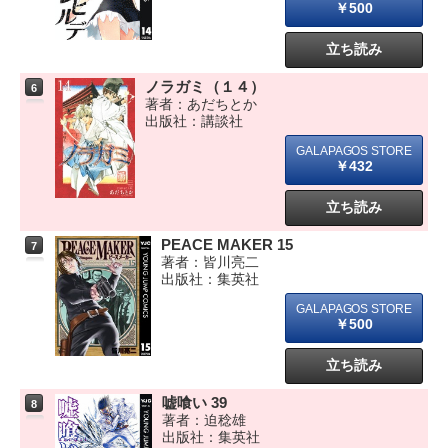
￥500
立ち読み
ノラガミ（１４）
6
著者：あだちとか
出版社：講談社
￥432
立ち読み
PEACE MAKER 15
7
著者：皆川亮二
出版社：集英社
￥500
立ち読み
嘘喰い 39
8
著者：迫稔雄
出版社：集英社