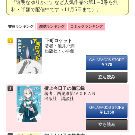
『透明なゆりかご』など人気作品の第1～3巻を無
料・半額で配信中です（11月5日まで）。
書籍ランキング
雑誌ランキング
コミックランキング
下町ロケット
1
著者：池井戸潤
出版社：小学館
￥778
立ち読み
掟上今日子の備忘録
2
著者：西尾維新/ＶＯＦＡＮ
出版社：講談社
￥1,350
立ち読み