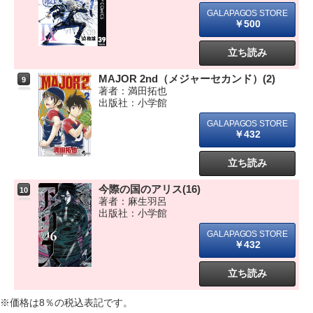
￥500
立ち読み
MAJOR 2nd（メジャーセカンド）(2)
9
著者：満田拓也
出版社：小学館
￥432
立ち読み
今際の国のアリス(16)
10
著者：麻生羽呂
出版社：小学館
￥432
立ち読み
※価格は8％の税込表記です。