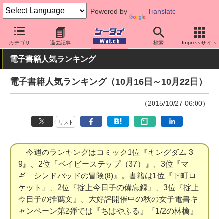
Powered by
Translate
ケータイ Watch
業界動向
調査
カテゴリ
過去記事
検索
Impressサイト
電子書籍人気ランキング
電子書籍人気ランキング（10月16日～10月22日）
（2015/10/27 06:00）
リスト
今週のランキングはコミック1位『キングダム 3
9』、2位『ベイビーステップ（37）』、3位『マ
ギ シンドバッドの冒険(8)』。書籍は1位『下町ロ
ケット』、2位『掟上今日子の備忘録』、3位『掟上
今日子の推薦文』。大好評開催中の秋の女子電書キ
ャンペーン第2弾では『ちはやふる』『1/2の林檎』