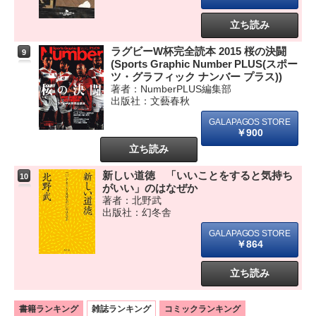
立ち読み
ラグビーW杯完全読本 2015 桜の決闘
9
(Sports Graphic Number PLUS(スポー
ツ・グラフィック ナンバー プラス))
著者：NumberPLUS編集部
出版社：文藝春秋
￥900
立ち読み
新しい道徳 「いいことをすると気持ち
10
がいい」のはなぜか
著者：北野武
出版社：幻冬舎
￥864
立ち読み
書籍ランキング
雑誌ランキング
コミックランキング