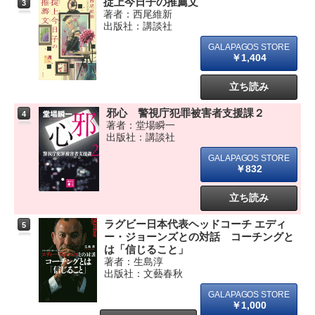
掟上今日子の推薦文
3
著者：西尾維新
出版社：講談社
￥1,404
立ち読み
邪心 警視庁犯罪被害者支援課２
4
著者：堂場瞬一
出版社：講談社
￥832
立ち読み
ラグビー日本代表ヘッドコーチ エディ
5
ー・ジョーンズとの対話 コーチングと
は「信じること」
著者：生島淳
出版社：文藝春秋
￥1,000