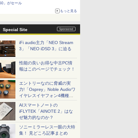
60」がセール
もっと見る
Special Site
iFi audio主力「NEO Stream
3」「NEO iDSD 3」に迫る
性能の良いお得な中古PC情
報はこのページでチェック！
エントリーなのに脅威の実
力!「Osprey」Noble Audioワ
イヤレスイヤフォン4機種を
一気に聴く
AIスマートノートの
iFLYTEK「AINOTE 2」はな
ぜ魅力的なのか？
ソニーミラーレス一眼の大特
集！ 見どころ記事まとめ