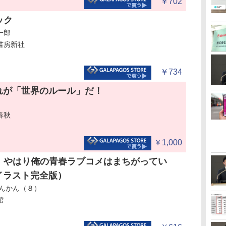
￥702
ック
一郎
書房新社
￥734
れが「世界のルール」だ！
春秋
￥1,000
 やはり俺の青春ラブコメはまちがってい
（イラスト完全版）
ぽんかん（８）
館