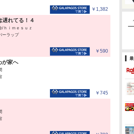
￥1,382
は遅れてる！４
命/ｈｉｍｅｓｕｚ
バーラップ
￥590
最
わが家へ
潤
館
￥745
潤
館