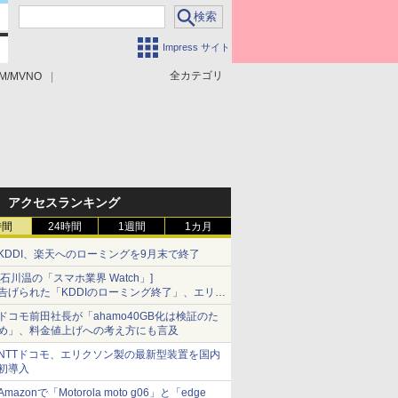
Impress サイト
全カテゴリ
M/MVNO
アクセスランキング
時間
24時間
1週間
1カ月
KDDI、楽天へのローミングを9月末で終了
[石川温の「スマホ業界 Watch」]
告げられた「KDDIのローミング終了」、エリア
マップの落とし穴と楽天モバイルの課題
ドコモ前田社長が「ahamo40GB化は検証のた
め」、料金値上げへの考え方にも言及
NTTドコモ、エリクソン製の最新型装置を国内
初導入
Amazonで「Motorola moto g06」と「edge