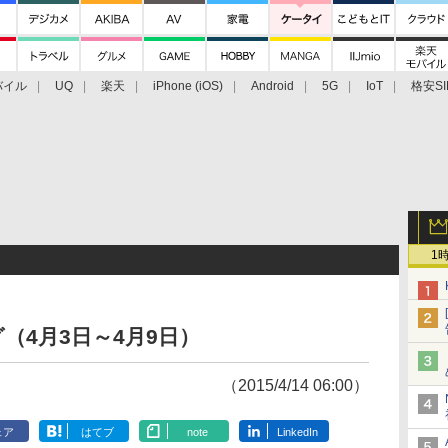
バイル
UQ
楽天
iPhone (iOS)
Android
5G
IoT
格安SI
アクセサリー
業界動向
法人向け
最新技術/その他
1
（4月3日～4月9日）
（2015/4/14 06:00）
ェア
はてブ
note
LinkedIn