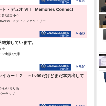
￥616
デュオ VIII Memories Connect
くみ/浅葉ゆう
KAWA / メディアファクトリー
￥463
略結婚しています。
々子
ーツ出版e文庫
￥540
レイカー！２ ～Lv99だけどまだ本気出して
/かわいまりあ
バーラップ