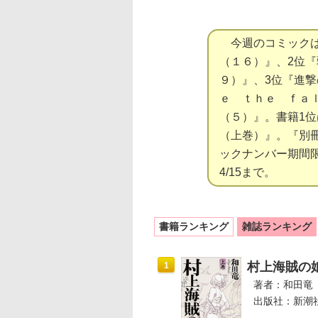
今週のコミックは
（１６）』、2位
９）』、3位『進
ｅ ｔｈｅ ｆａｌ
（５）』。書籍1
（上巻）』。『別
ックナンバー期間
4/15まで。
書籍ランキング
雑誌ランキング
村上海賊の
1
著者：和田竜
出版社：新潮