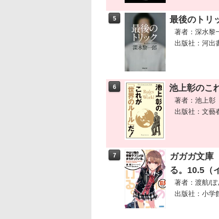
最後のトリ
5
著者：深水黎
出版社：河出
池上彰のこ
6
著者：池上彰
出版社：文藝
ガガガ文庫
7
る。10.5
著者：渡航/
出版社：小学