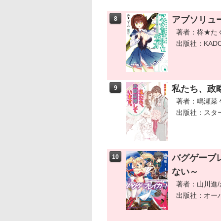
アブソリュート・
8
著者：柊★た
出版社：KADO
私たち、政
9
著者：鳴瀬菜
出版社：スタ
バグゲーブ
10
ない～
著者：山川進
出版社：オー