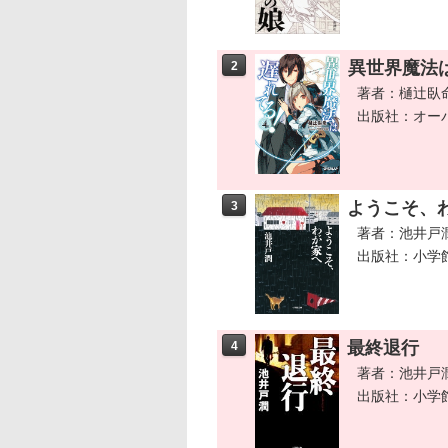
異世界魔法
2
著者：樋辻臥
出版社：オー
ようこそ、
3
著者：池井戸
出版社：小学
最終退行
4
著者：池井戸
出版社：小学