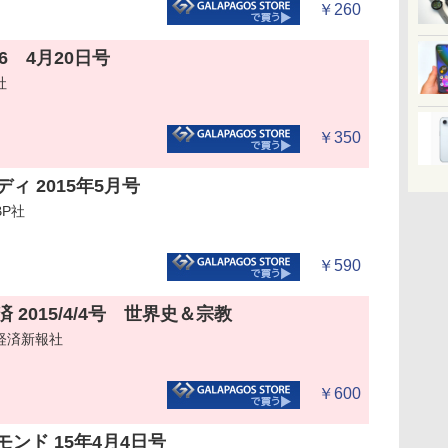
￥260
16 4月20日号
社
￥350
ィ 2015年5月号
P社
￥590
 2015/4/4号 世界史＆宗教
経済新報社
￥600
ンド 15年4月4日号