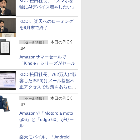
KDDI松田社長、「スマホを
軸にAIデバイス増やしたい」
KDDI、楽天へのローミング
を9月末で終了
本日のPICK
【セール情報】
UP
Amazonサマーセールで
「Kindle」シリーズがセール
KDDI松田社長、762万人に影
響したISP向けメール基盤不
正アクセスで対策をあらため
て説明
本日のPICK
【セール情報】
UP
Amazonで「Motorola moto
g06」と「edge 60」がセー
ル
楽天モバイル、「Android