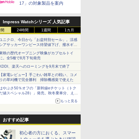
17」の対象製品を案内
Impress Watchシリーズ 人気記事
時間
24時間
1週間
1カ月
ユニクロ、今日から「お盆特別セール」。涼感
シアサッカーワンピース待望値下げ、撥水ギア
ショーツは1990円に
東映の歴代オープニング映像がカプセルトイ
に。全5種で8月下旬発売
KDDI、楽天へのローミングを9月末で終了
【家電レビュー】手ごわい雑草との戦い、コメ
リの草刈機で完全勝利 掃除機感覚で使えた
はやぶさ50％オフの「新幹線eチケット（トク
だ値スペシャル28）」発売。秋冬乗車分、えき
ねっと限定
もっと見る
おすすめ記事
初心者の方におくる、スマー