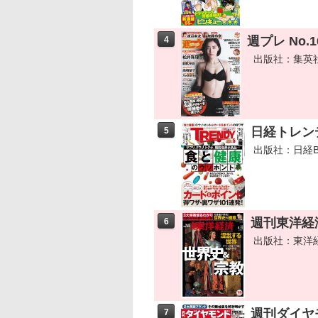
週プレ No.
4
出版社：集英
日経トレンデ
5
出版社：日経B
週刊東洋経済
6
出版社：東洋
週刊ダイヤモ
7