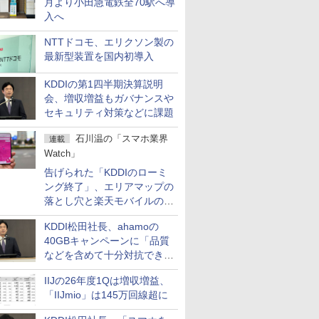
月より小田急電鉄全70駅へ導
入へ
NTTドコモ、エリクソン製の
最新型装置を国内初導入
KDDIの第1四半期決算説明
会、増収増益もガバナンスや
セキュリティ対策などに課題
石川温の「スマホ業界
連載
Watch」
告げられた「KDDIのローミ
ング終了」、エリアマップの
落とし穴と楽天モバイルの課
題
KDDI松田社長、ahamoの
40GBキャンペーンに「品質
などを含めて十分対抗でき
る」
IIJの26年度1Qは増収増益、
「IIJmio」は145万回線超に