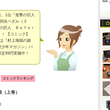
、1位『進撃の巨人
『弱虫ペダル（３
撃の巨人 Ｂｅｆｏｒ
ｌ 【コミック】
位は『村上海賊の娘
冊少年マガジン』バ
限定99円実施中！
コミックランキング
娘（上巻）
社