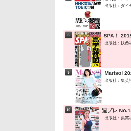
出版社：ダイ
SPA！ 20
8
出版社：扶桑
Marisol 
9
出版社：集英
週プレ No.
10
出版社：集英