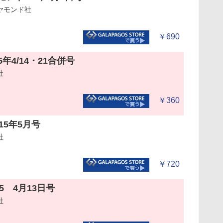
ヤモンド社
￥690
15年4/14・21合併号
社
￥360
2015年5月号
社
￥720
15 4月13日号
社