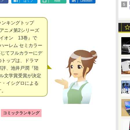
ェア
はてブ
note
LinkedIn
ンキングトップ
Vアニメ第2シリーズ
イオン 13巻』で
ハーレム セミカラー
応じてフルカラーにデ
のトップは、ドラマ
好評、池井戸潤『陸
ベル文学賞受賞が決定
オ・イシグロによる
す。
コミックランキング