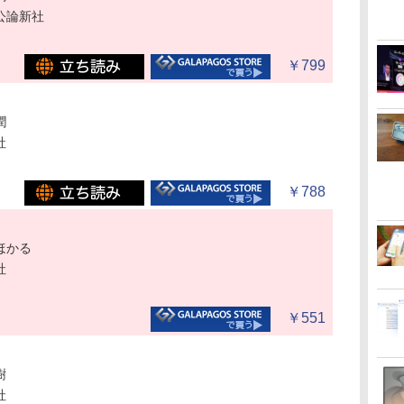
公論新社
￥799
潤
社
￥788
ほかる
社
￥551
樹
社