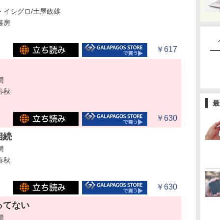
・イシグロ/土屋政雄
書房
￥617
潤
春秋
最
￥630
相続
潤
春秋
￥630
ってない
潤