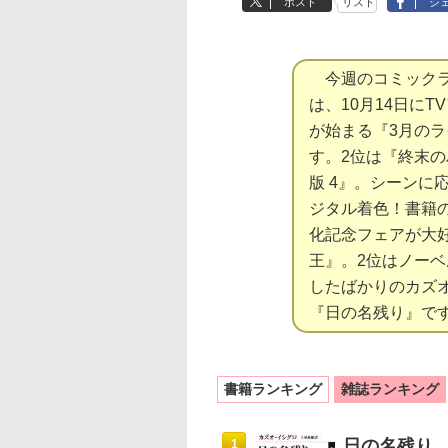
ポスト
リスト
シ
今週のコミックラ
は、10月14日にT
が始まる『3月のラ
す。2位は『終末の
版 4』。シーンに
ジタル着色！書籍
化記念フェアが大
王』。2位はノー
したばかりのカズ
『日の名残り』で
書籍ランキング
雑誌ランキング
日の名残り
1