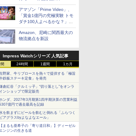
見放題
アマゾン「Prime Video」、
「賞金1億円の究極実験 トモ
ダチ100人よべるかな？」シ
ーズン2の参加者公開
Amazon、尼崎に関西最大の
物流拠点を新設
Impress Watchシリーズ 人気記事
時間
24時間
1週間
1カ月
吉野家、牛リブロースを熱々で提供する「極旨
牛鉄板ステーキ定食」を発売
鎌倉紅谷「クルミッ子」“切り落とし”をオンラ
インショップで限定販売
ホンダ、2027年3月期第1四半期決算の営業利益
5307億円で過去最高を記録
水を飲まずにビールを飲むと倒れる「ふらつく
ビアグラスbyよなよなエール」
【まるも亜希子の「寄り道日和」】ディーゼル
エンジンの生きる道