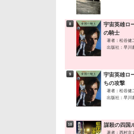
宇宙英雄ロ
8
の騎士
著者：松谷健
出版社：早川
宇宙英雄ロ
9
ちの攻撃
著者：松谷健
出版社：早川
謀殺の四国
10
著者：西村京