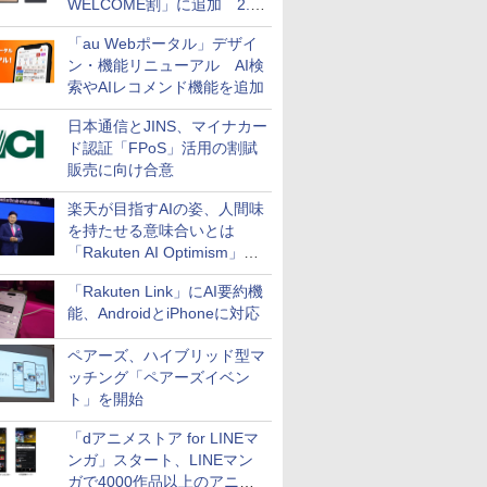
WELCOME割」に追加 2.2
万円引き
「au Webポータル」デザイ
ン・機能リニューアル AI検
索やAIレコメンド機能を追加
日本通信とJINS、マイナカー
ド認証「FPoS」活用の割賦
販売に向け合意
楽天が目指すAIの姿、人間味
を持たせる意味合いとは
「Rakuten AI Optimism」三
木谷氏の基調講演
「Rakuten Link」にAI要約機
能、AndroidとiPhoneに対応
ペアーズ、ハイブリッド型マ
ッチング「ペアーズイベン
ト」を開始
「dアニメストア for LINEマ
ンガ」スタート、LINEマン
ガで4000作品以上のアニメ