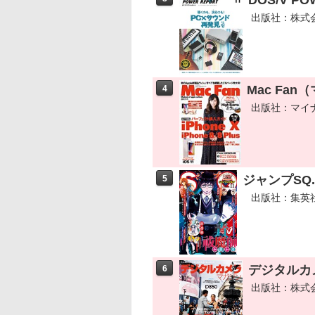
DOS/V PO
出版社：株式
Mac Fan
4
出版社：マイ
ジャンプSQ.
5
出版社：集英
デジタルカメ
6
出版社：株式