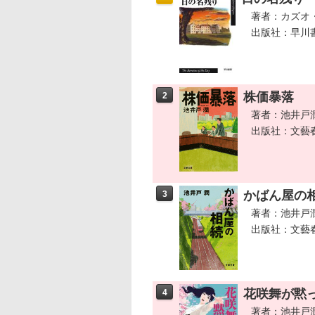
著者：カズオ
出版社：早川
株価暴落
2
著者：池井戸
出版社：文藝
かばん屋の
3
著者：池井戸
出版社：文藝
花咲舞が黙
4
著者：池井戸