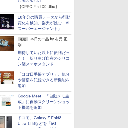
【OPPO Find X9 Ultra】
18年分の購買データから行動
変化を検知、楽天が挑む「AI
スーパーエージェント」
本日の一品
by
村元 正
連載
剛
期待していた以上に便利だっ
た！ 折り曲げ自在のシリコ
ン製スマホスタンド
「ほぼ日手帳アプリ」、気分
や習慣を記録できる新機能を
追加
Google Meet、「自動メモ生
成」に自動スクリーンショッ
ト機能を追加
ドコモ、Galaxy Z Fold8
Ultra 1TBなどを「5G