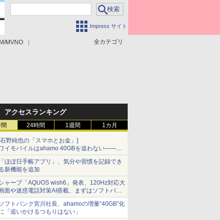
Impress サイト
全カテゴリ
M/MVNO
アクセスランキング
時間
24時間
1週間
1カ月
[石野純也の「スマホとお金」]
ワイモバイルはahamo 40GBを追わない――単
身向け「超おトク割」の安さと1年限定の注意
「ほぼ日手帳アプリ」、気分や習慣を記録でき
点
る新機能を追加
シャープ「AQUOS wish6」発表、120Hz対応大
画面や迷惑電話対策AI搭載、まずはソフトバン
クの法人向け
ソフトバンク宮川社長、ahamoの増量“40GB”化
に「追いかけるつもりはない」