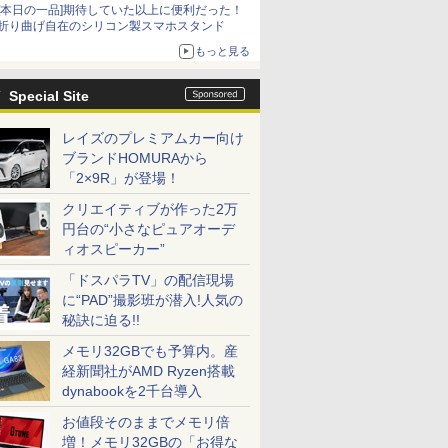
[本日の一品]期待していた以上に便利だった！
折り曲げ自在のシリコン製スマホスタンド
もっと見る
Special Site
レイズのプレミアムカー向け
ブランドHOMURAから
「2×9R」が登場！
クリエイティブが作った2万
円台の“小さなピュアオーデ
ィオスピーカー”
「ドスパラTV」の配信現場
に“PAD”撮影班が潜入!人気の
秘訣に迫る!!
メモリ32GBでも予算内。産
経新聞社がAMD Ryzen搭載
dynabookを2千台導入
お値段そのままでメモリ倍
増！メモリ32GBの「お得な