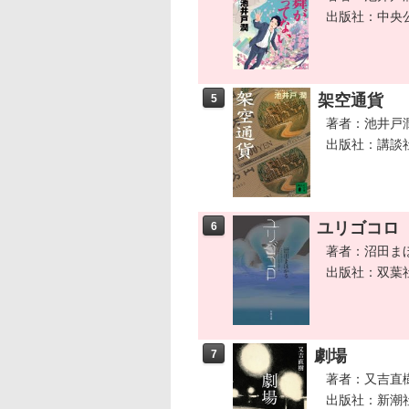
出版社：中央
架空通貨
5
著者：池井戸
出版社：講談
ユリゴコロ
6
著者：沼田ま
出版社：双葉
劇場
7
著者：又吉直
出版社：新潮