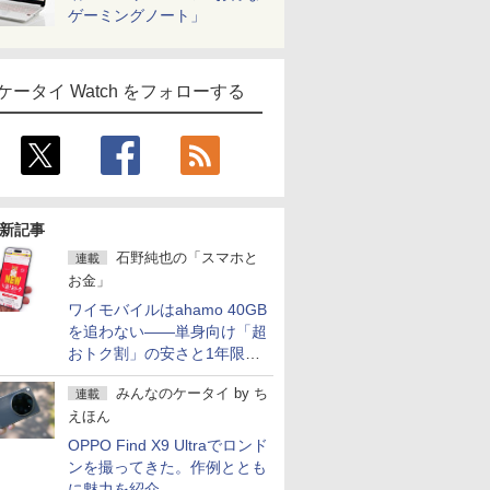
ゲーミングノート」
ケータイ Watch をフォローする
新記事
石野純也の「スマホと
連載
お金」
ワイモバイルはahamo 40GB
を追わない――単身向け「超
おトク割」の安さと1年限定
の注意点
みんなのケータイ
by
ち
連載
えほん
OPPO Find X9 Ultraでロンド
ンを撮ってきた。作例ととも
に魅力を紹介