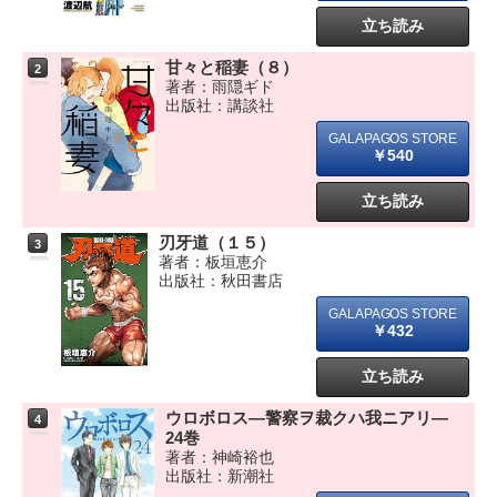
立ち読み
甘々と稲妻（８）
2
著者：雨隠ギド
出版社：講談社
￥540
立ち読み
刃牙道（１５）
3
著者：板垣恵介
出版社：秋田書店
￥432
立ち読み
ウロボロス―警察ヲ裁クハ我ニアリ―
4
24巻
著者：神崎裕也
出版社：新潮社