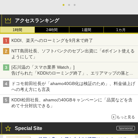
●
●
●
アクセスランキング
1時間
24時間
1週間
1カ月
KDDI、楽天へのローミングを9月末で終了
NTT島田社長、ソフトバンクのセブン出資に「dポイント使える
ようにして」
[石川温の「スマホ業界 Watch」]
告げられた「KDDIのローミング終了」、エリアマップの落とし
穴と楽天モバイルの課題
ドコモ前田社長が「ahamo40GB化は検証のため」、料金値上げ
への考え方にも言及
KDDI松田社長、ahamoの40GBキャンペーンに「品質などを含
めて十分対抗できる」
もっと見る
Special Site