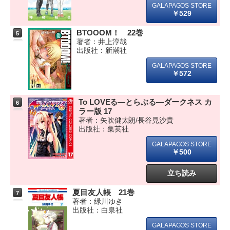
￥529
BTOOOM！ 22巻
5
著者：井上淳哉
出版社：新潮社
￥572
To LOVEる―とらぶる―ダークネス カ
6
ラー版 17
著者：矢吹健太朗/長谷見沙貴
出版社：集英社
￥500
立ち読み
夏目友人帳 21巻
7
著者：緑川ゆき
出版社：白泉社