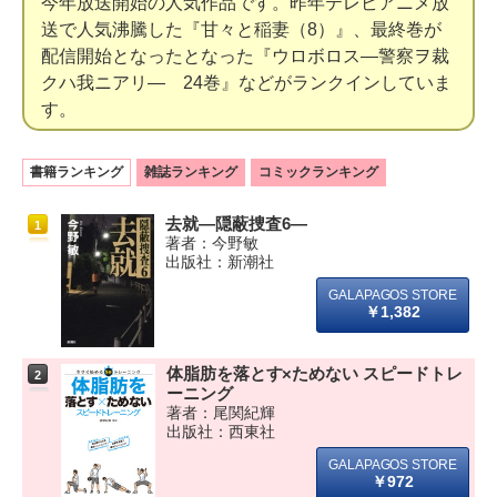
今年放送開始の人気作品です。昨年テレビアニメ放
送で人気沸騰した『甘々と稲妻（8）』、最終巻が
配信開始となったとなった『ウロボロス―警察ヲ裁
クハ我ニアリ― 24巻』などがランクインしていま
す。
書籍ランキング
雑誌ランキング
コミックランキング
去就―隠蔽捜査6―
1
著者：今野敏
出版社：新潮社
￥1,382
体脂肪を落とす×ためない スピードトレ
2
ーニング
著者：尾関紀輝
出版社：西東社
￥972