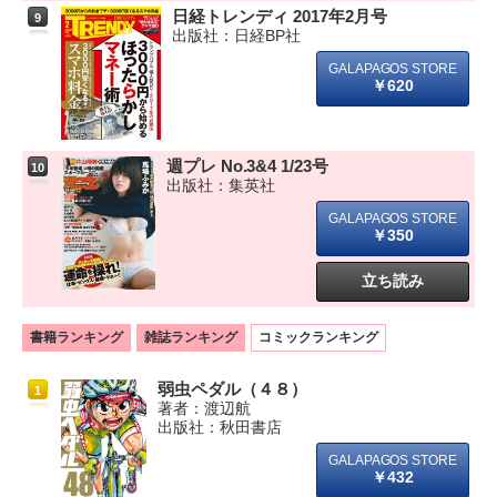
日経トレンディ 2017年2月号
9
出版社：日経BP社
￥620
週プレ No.3&4 1/23号
10
出版社：集英社
￥350
立ち読み
書籍ランキング
雑誌ランキング
コミックランキング
弱虫ペダル（４８）
1
著者：渡辺航
出版社：秋田書店
￥432