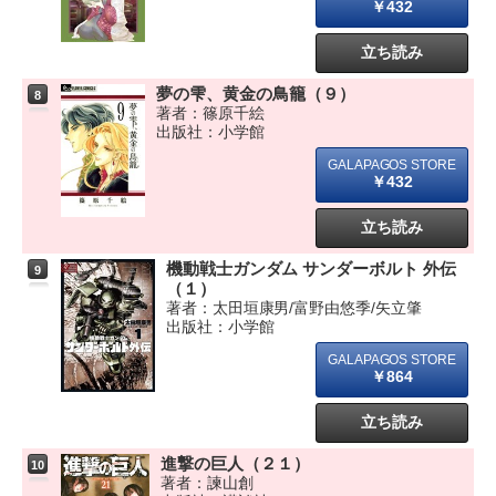
￥432
立ち読み
夢の雫、黄金の鳥籠（９）
8
著者：篠原千絵
出版社：小学館
￥432
立ち読み
機動戦士ガンダム サンダーボルト 外伝
9
（１）
著者：太田垣康男/富野由悠季/矢立肇
出版社：小学館
￥864
立ち読み
進撃の巨人（２１）
10
著者：諫山創