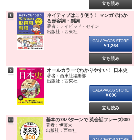
立ち読み
ネイティブはこう使う！ マンガでわか
8
る形容詞・副詞
著者：デイビッド・セイン
出版社：西東社
￥1,264
立ち読み
オールカラーでわかりやすい！ 日本史
9
著者：西東社編集部
出版社：西東社
￥896
立ち読み
基本の78パターンで 英会話フレーズ800
10
著者：伊藤太
出版社：西東社