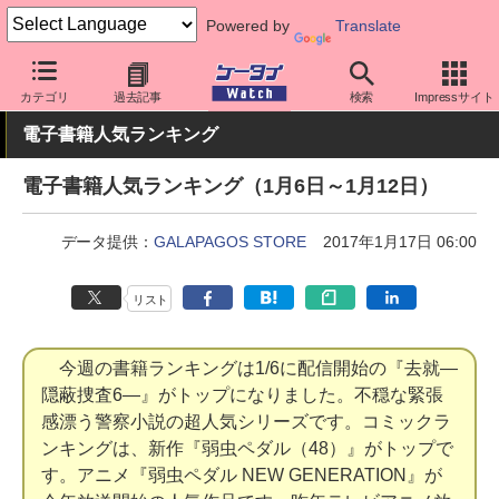
Powered by
Translate
ケータイ Watch
業界動向
調査
カテゴリ
過去記事
検索
Impressサイト
電子書籍人気ランキング
電子書籍人気ランキング（1月6日～1月12日）
データ提供：
GALAPAGOS STORE
2017年1月17日 06:00
リスト
今週の書籍ランキングは1/6に配信開始の『去就―
隠蔽捜査6―』がトップになりました。不穏な緊張
感漂う警察小説の超人気シリーズです。コミックラ
ンキングは、新作『弱虫ペダル（48）』がトップで
す。アニメ『弱虫ペダル NEW GENERATION』が