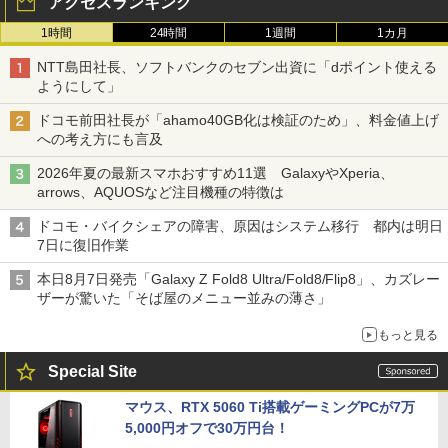
アクセスランキング
1時間
24時間
1週間
1カ月
NTT島田社長、ソフトバンクのセブン出資に「dポイント使える
ようにして」
ドコモ前田社長が「ahamo40GB化は検証のため」、料金値上げ
への考え方にも言及
2026年夏の最新スマホおすすめ11選 GalaxyやXperia、
arrows、AQUOSなど注目機種の特徴は
ドコモ・バイクシェアの障害、原因はシステム移行 都内は明日
7日に復旧作業
本日8月7日発売「Galaxy Z Fold8 Ultra/Fold8/Flip8」、カズレー
ザーが驚いた「そば屋のメニュー並みの薄さ」
もっと見る
Special Site
マウス、RTX 5060 Ti搭載ゲーミングPCが7万
5,000円オフで30万円台！