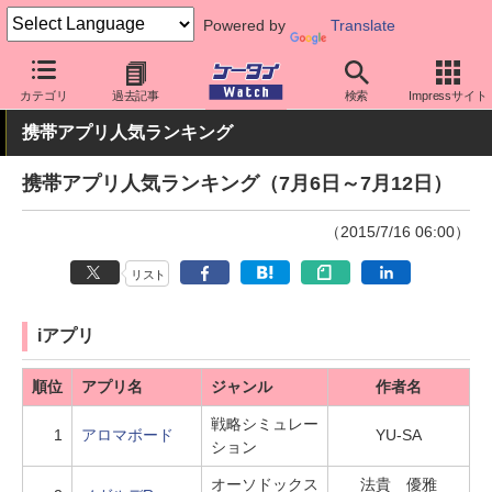
Powered by
Translate
ケータイ Watch
業界動向
調査
カテゴリ
過去記事
検索
Impressサイト
携帯アプリ人気ランキング
携帯アプリ人気ランキング（7月6日～7月12日）
（2015/7/16 06:00）
リスト
iアプリ
順位
アプリ名
ジャンル
作者名
戦略シミュレー
1
アロマボード
YU-SA
ション
オーソドックス
法貴 優雅