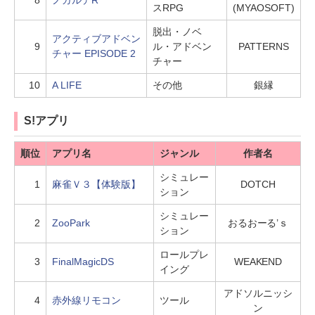
8
ノガルデR
スRPG
(MYAOSOFT)
脱出・ノベ
アクティブアドベン
9
ル・アドベン
PATTERNS
チャー EPISODE 2
チャー
10
A LIFE
その他
銀縁
S!アプリ
順位
アプリ名
ジャンル
作者名
シミュレー
1
麻雀Ｖ３【体験版】
DOTCH
ション
シミュレー
2
ZooPark
おるおーる’ｓ
ション
ロールプレ
3
FinalMagicDS
WEAKEND
イング
アドソルニッシ
4
赤外線リモコン
ツール
ン