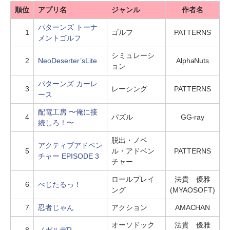
順位
アプリ名
ジャンル
作者名
パターンズ トーナ
1
ゴルフ
PATTERNS
メントゴルフ
シミュレーシ
2
NeoDeserter’sLite
AlphaNuts
ョン
パターンズ カーレ
3
レーシング
PATTERNS
ース
配電工房 〜俺に接
4
パズル
GG-ray
続しろ！〜
脱出・ノベ
アクティブアドベン
5
ル・アドベン
PATTERNS
チャー EPISODE 3
チャー
ロールプレイ
法貴 優雅
6
べじたるっ！
ング
(MYAOSOFT)
7
忍者じゃん
アクション
AMACHAN
オーソドック
法貴 優雅