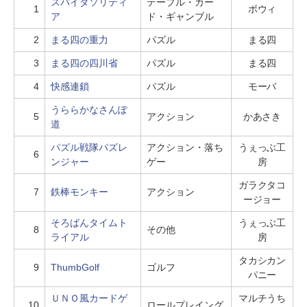
スパイダソリティ
テーブル・カー
1
ボウィ
ア
ド・ギャンブル
2
まる四の重力
パズル
まる四
3
まる四の四川省
パズル
まる四
4
快感連鎖
パズル
モーバ
うららかなさんぽ
5
アクション
かあさき
道
パズル戦隊パズレ
アクション・落ち
うぇっぶ工
6
ンジャー
ゲー
房
ガラクタコ
7
鉄棒モンキー
アクション
ージョー
そろばんタイムト
うぇっぶ工
8
その他
ライアル
房
タカシカン
9
ThumbGolf
ゴルフ
パニー
ＵＮＯ風カードゲ
マルチうち
10
ロールプレイング