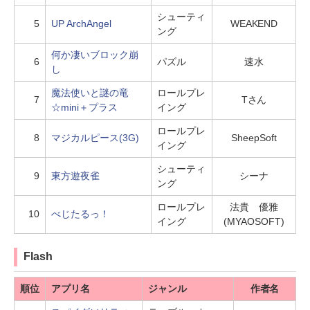
シューティ
5
UP ArchAngel
WEAKEND
ング
何か凄いブロック崩
6
パズル
速水
し
魔法使いと謎の竜
ロールプレ
7
Tさん
☆mini＋プラス
イング
ロールプレ
8
マジカルピース(3G)
SheepSoft
イング
シューティ
9
東方遊夜雀
シーナ
ング
ロールプレ
法貴 優雅
10
べじたるっ！
イング
(MYAOSOFT)
Flash
順位
アプリ名
ジャンル
作者名