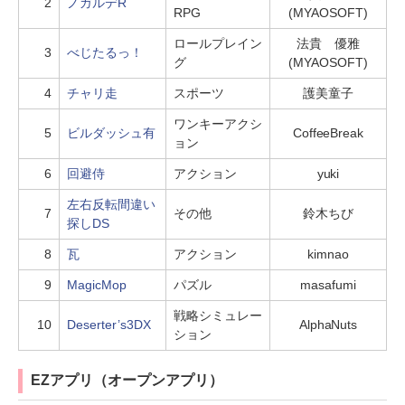
2
ノガルデR
RPG
(MYAOSOFT)
ロールプレイン
法貴 優雅
3
べじたるっ！
グ
(MYAOSOFT)
4
チャリ走
スポーツ
護美童子
ワンキーアクシ
5
ビルダッシュ有
CoffeeBreak
ョン
6
回避侍
アクション
yuki
左右反転間違い
7
その他
鈴木ちび
探しDS
8
瓦
アクション
kimnao
9
MagicMop
パズル
masafumi
戦略シミュレー
10
Deserter’s3DX
AlphaNuts
ション
EZアプリ（オープンアプリ）