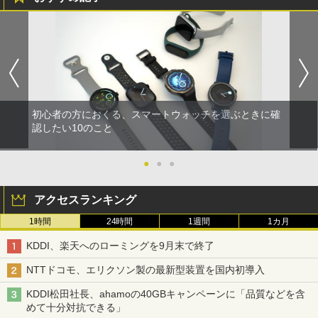
初心者の方におくる、スマートウォッチを選ぶときに確
認したい10のこと
●
●
●
アクセスランキング
1時間
24時間
1週間
1カ月
KDDI、楽天へのローミングを9月末で終了
NTTドコモ、エリクソン製の最新型装置を国内初導入
KDDI松田社長、ahamoの40GBキャンペーンに「品質などを含
めて十分対抗できる」