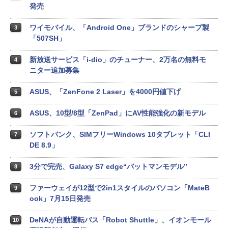
発売
ワイモバイル、「Android One」ブランドのシャープ製
3
「507SH」
新放送サービス「i-dio」のチューナー、2万名の無料モ
4
ニター追加募集
ASUS、「ZenFone 2 Laser」を4000円値下げ
5
ASUS、10型/8型「ZenPad」にAV性能強化の新モデル
6
ソフトバンク、SIMフリーWindows 10タブレット「CLI
7
DE 8.9」
3分で完売、Galaxy S7 edge“バットマンモデル”
8
ファーウェイが12型で2in1スタイルのパソコン「MateB
9
ook」7月15日発売
DeNAが自動運転バス「Robot Shuttle」、イオンモール
10