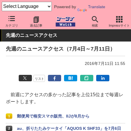
Powered by
Translate
ケータイ Watch
業界動向
調査
カテゴリ
過去記事
検索
Impressサイト
先週のニュースアクセス
先週のニュースアクセス（7月4日～7月11日）
2016年7月11日 11:55
リスト
前週にアクセスの多かった記事を上位15位まで毎週レ
ポートします。
郵便局で格安スマホ販売、IIJが8月から
1
au、折りたたみケータイ「AQUOS K SHF33」を7月6日
2