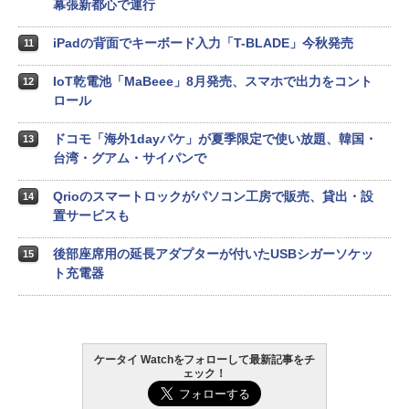
幕張新都心で運行
iPadの背面でキーボード入力「T-BLADE」今秋発売
11
IoT乾電池「MaBeee」8月発売、スマホで出力をコント
12
ロール
ドコモ「海外1dayパケ」が夏季限定で使い放題、韓国・
13
台湾・グアム・サイパンで
Qrioのスマートロックがパソコン工房で販売、貸出・設
14
置サービスも
後部座席用の延長アダプターが付いたUSBシガーソケッ
15
ト充電器
ケータイ Watchをフォローして最新記事をチ
ェック！