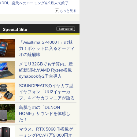
KDDI、楽天へのローミングを9月末で終了
もっと見る
Special Site
「A&ultima SP4000T」の魅
力！ポケットに入るオーディ
オの醍醐味
メモリ32GBでも予算内。産
経新聞社がAMD Ryzen搭載
dynabookを2千台導入
SOUNDPEATSのイヤカフ型
イヤフォン「UU2イヤーカ
フ」をイヤカフマニアが語る
鳥肌ものの「DENON
HOME」サウンドを体感し
た！
マウス、RTX 5060 Ti搭載ゲ
ーミングPCが7万5,000円オ