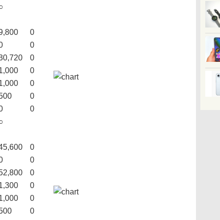
○
9,800
0
0
0
30,720
0
1,000
0
1,000
0
500
0
0
0
○
45,600
0
0
0
52,800
0
1,300
0
1,000
0
500
0