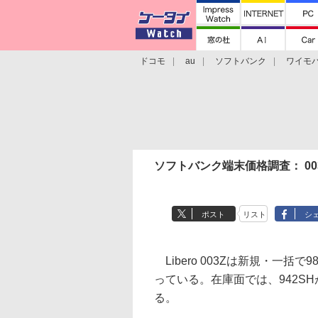
ドコモ
au
ソフトバンク
ワイモ
格安スマホ/SIMフリースマホ
周辺機器/
ソフトバンク端末価格調査： 0
ポスト
リスト
シ
Libero 003Zは新規・一
っている。在庫面では、942S
る。