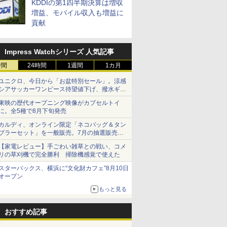
KDDIの第1四半期決算は増収
増益、モバイル収入も増益に
貢献
Impress Watchシリーズ 人気記事
時間
24時間
1週間
1カ月
ユニクロ、今日から「お盆特別セール」。涼感
シアサッカーワンピース待望値下げ、撥水ギア
ショーツは1990円に
東映の歴代オープニング映像がカプセルトイ
に。全5種で8月下旬発売
カルディ、オンライン限定「ネコバッグ＆タン
ブラーセット」を一般販売。7月の抽選販売の
当選無効分
【家電レビュー】手ごわい雑草との戦い、コメ
リの草刈機で完全勝利 掃除機感覚で使えた
スターバックス、横浜に“文化財カフェ”8月10日
オープン
もっと見る
おすすめ記事