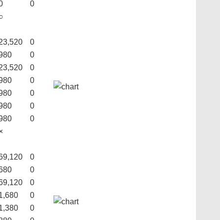
0
0
○
23,520
0
980
0
23,520
0
980
0
980
0
980
0
980
0
×
69,120
0
680
0
69,120
0
1,680
0
1,380
0