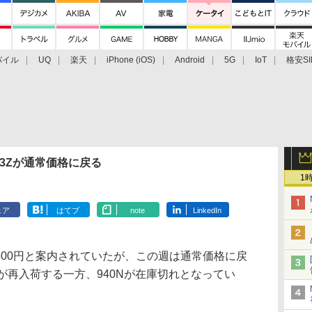
バイル
UQ
楽天
iPhone (iOS)
Android
5G
IoT
格安SI
アクセサリー
業界動向
法人向け
最新技術/その他
03Zが通常価格に戻る
1
ェア
はてブ
note
LinkedIn
括で9800円と案内されていたが、この週は通常価格に戻
Hが再入荷する一方、940Nが在庫切れとなってい