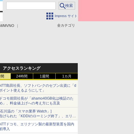
Impress サイト
全カテゴリ
M/MVNO
アクセスランキング
時間
24時間
1週間
1カ月
NTT島田社長、ソフトバンクのセブン出資に「d
ポイント使えるようにして」
ドコモ前田社長が「ahamo40GB化は検証のた
め」、料金値上げへの考え方にも言及
[石川温の「スマホ業界 Watch」]
告げられた「KDDIのローミング終了」、エリア
マップの落とし穴と楽天モバイルの課題
NTTドコモ、エリクソン製の最新型装置を国内
初導入