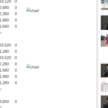
93,120
0
2,680
0
2,380
0
1,880
0
1,680
0
○
83,520
0
1,280
0
83,520
0
2,280
0
1,980
0
1,480
0
1,280
0
○
9,800
0
0