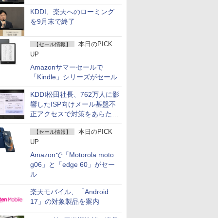
KDDI、楽天へのローミング
を9月末で終了
本日のPICK
【セール情報】
UP
Amazonサマーセールで
「Kindle」シリーズがセール
KDDI松田社長、762万人に影
響したISP向けメール基盤不
正アクセスで対策をあらため
て説明
本日のPICK
【セール情報】
UP
Amazonで「Motorola moto
g06」と「edge 60」がセー
ル
楽天モバイル、「Android
17」の対象製品を案内