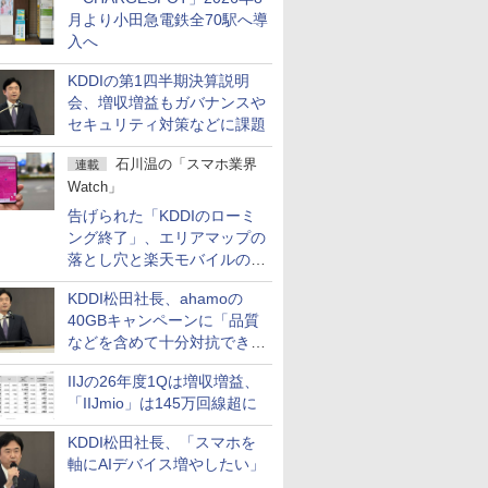
月より小田急電鉄全70駅へ導
入へ
KDDIの第1四半期決算説明
会、増収増益もガバナンスや
セキュリティ対策などに課題
石川温の「スマホ業界
連載
Watch」
告げられた「KDDIのローミ
ング終了」、エリアマップの
落とし穴と楽天モバイルの課
題
KDDI松田社長、ahamoの
40GBキャンペーンに「品質
などを含めて十分対抗でき
る」
IIJの26年度1Qは増収増益、
「IIJmio」は145万回線超に
KDDI松田社長、「スマホを
軸にAIデバイス増やしたい」