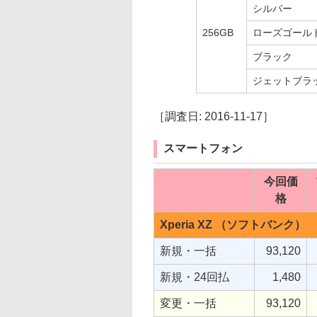
シルバー
256GB
ローズゴール
ブラック
ジェットブラ
［調査日: 2016-11-17］
スマートフォン
今回価
格
Xperia XZ （ソフトバンク）
新規・一括
93,120
新規・24回払
1,480
変更・一括
93,120