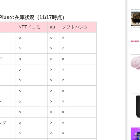
7 Plusの在庫状況（11/17時点）
NTTドコモ
au
ソフトバンク
○
○
×
○
×
○
ド
○
○
×
○
×
×
○
×
○
×
×
×
ド
○
×
×
○
×
×
ック
○
×
×
○
○
×