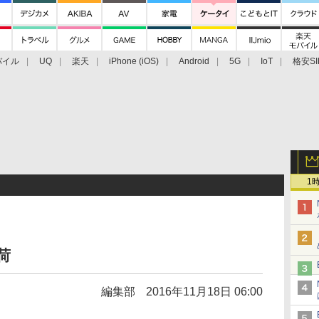
バイル
UQ
楽天
iPhone (iOS)
Android
5G
IoT
格安SI
アクセサリー
業界動向
法人向け
最新技術/その他
1
荷
編集部
2016年11月18日 06:00