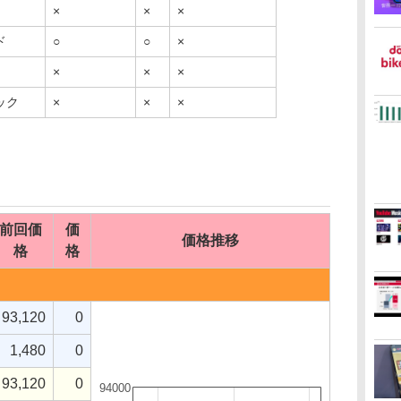
×
×
×
ド
○
○
×
×
×
×
ック
×
×
×
前回価
価
価格推移
格
格
93,120
0
1,480
0
93,120
0
94000