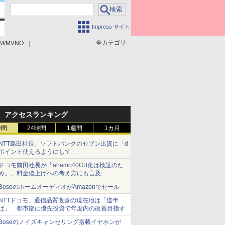
Impress サイト
全カテゴリ
M/MVNO
アクセスランキング
時間
24時間
1週間
1カ月
NTT島田社長、ソフトバンクのセブン出資に「d
ポイント使えるようにして」
ドコモ前田社長が「ahamo40GB化は検証のた
め」、料金値上げへの考え方にも言及
BoseのホームオーディオがAmazonでセール
NTTドコモ、通信品質改善の現在地は「道半
ば」 都市部に優先投資で年度内の改善目指す
Boseのノイズキャンセリング搭載イヤホンが