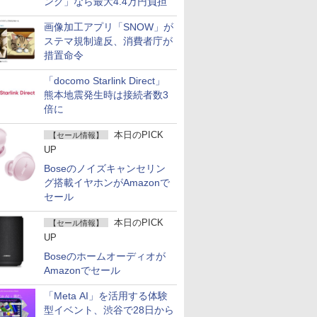
ンク」なら最大4.4万円負担
画像加工アプリ「SNOW」が
ステマ規制違反、消費者庁が
措置命令
「docomo Starlink Direct」
熊本地震発生時は接続者数3
倍に
本日のPICK
【セール情報】
UP
Boseのノイズキャンセリン
グ搭載イヤホンがAmazonで
セール
本日のPICK
【セール情報】
UP
Boseのホームオーディオが
Amazonでセール
「Meta AI」を活用する体験
型イベント、渋谷で28日から