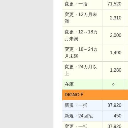
変更・一括
71,520
変更・12カ月未
2,310
満
変更・12～18カ
2,000
月未満
変更・18～24カ
1,490
月未満
変更・24カ月以
1,280
上
在庫
○
DIGNO F
新規・一括
37,920
新規・24回払
450
変更・一括
37,920