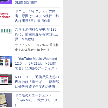
3日間限定開催
ドコモ・バイクシェアの障
害、原因はシステム移行 都
内は明日7日に復旧作業
スマホ通信料金が平均4198
円に、前回調査から201円上
昇 MM総研
サブブランド・MVNOの通信料
金や本体代金も値上がり
「YouTube Music Weekend
12.0」、8月21日から3日間
で合計113組のアーティスト
NTTドコモ、通信品質改善の
現在地は「道半ば」 都市部
に優先投資で年度内の改善目
指す
ドコモのAIエージェント
「SyncMe」、秋のリリース
に