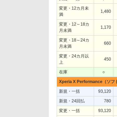
変更・12カ月未
1,480
満
変更・12～18カ
1,170
月未満
変更・18～24カ
660
月未満
変更・24カ月以
450
上
在庫
○
Xperia X Performance（
新規・一括
93,120
新規・24回払
780
変更・一括
93,120