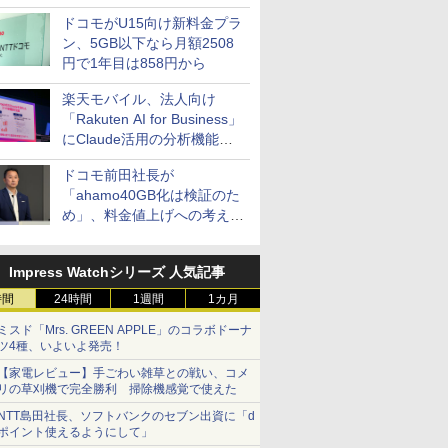
ドコモがU15向け新料金プラ
ン、5GB以下なら月額2508
円で1年目は858円から
楽天モバイル、法人向け
「Rakuten AI for Business」
にClaude活用の分析機能な
どを追加
ドコモ前田社長が
「ahamo40GB化は検証のた
め」、料金値上げへの考え方
にも言及
Impress Watchシリーズ 人気記事
時間
24時間
1週間
1カ月
ミスド「Mrs. GREEN APPLE」のコラボドーナ
ツ4種、いよいよ発売！
【家電レビュー】手ごわい雑草との戦い、コメ
リの草刈機で完全勝利 掃除機感覚で使えた
NTT島田社長、ソフトバンクのセブン出資に「d
ポイント使えるようにして」