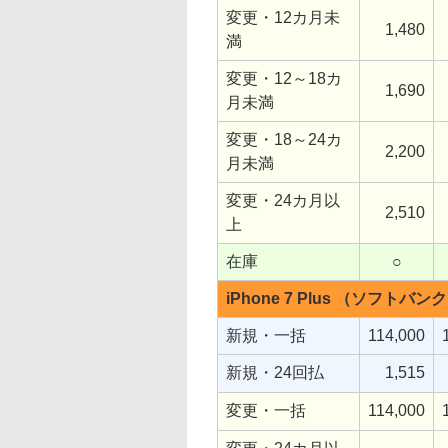
変更・12カ月未
1,480
満
変更・12～18カ
1,690
月未満
変更・18～24カ
2,200
月未満
変更・24カ月以
2,510
上
在庫
○
iPhone 7 Plus （ソフトバン
新規・一括
114,000
新規・24回払
1,515
変更・一括
114,000