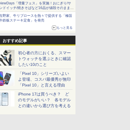
NewDays「増量フェス」を実施！おにぎり/サ
ンドイッチ/焼きそばなど16品が値段そのままで
ボリュームアップ
吉野家、牛リブロースを熱々で提供する「極旨
牛鉄板ステーキ定食」を発売
もっと見る
おすすめ記事
初心者の方におくる、スマー
トウォッチを選ぶときに確認
したい10のこと
「Pixel 10」シリーズいよい
よ登場、コスパ最優秀が無印
「Pixel 10」と言える理由
iPhone 17は買うべき？ ど
のモデルがいい？ 各モデル
との違いから選び方を考える