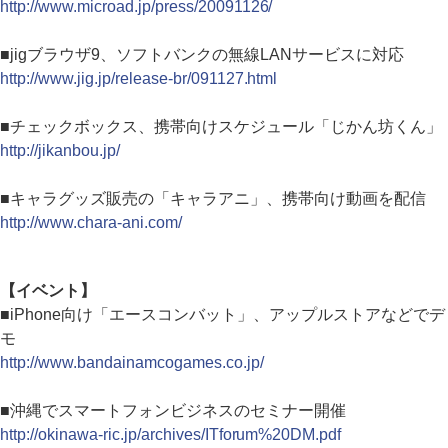
http://www.microad.jp/press/20091126/
■jigブラウザ9、ソフトバンクの無線LANサービスに対応
http://www.jig.jp/release-br/091127.html
■チェックボックス、携帯向けスケジュール「じかん坊くん」
http://jikanbou.jp/
■キャラグッズ販売の「キャラアニ」、携帯向け動画を配信
http://www.chara-ani.com/
【イベント】
■iPhone向け「エースコンバット」、アップルストアなどでデ
モ
http://www.bandainamcogames.co.jp/
■沖縄でスマートフォンビジネスのセミナー開催
http://okinawa-ric.jp/archives/ITforum%20DM.pdf