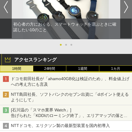
初心者の方におくる、スマートウォッチを選ぶときに確
認したい10のこと
●
●
●
アクセスランキング
1時間
24時間
1週間
1カ月
ドコモ前田社長が「ahamo40GB化は検証のため」、料金値上げ
への考え方にも言及
NTT島田社長、ソフトバンクのセブン出資に「dポイント使える
ようにして」
[石川温の「スマホ業界 Watch」]
告げられた「KDDIのローミング終了」、エリアマップの落とし
穴と楽天モバイルの課題
NTTドコモ、エリクソン製の最新型装置を国内初導入