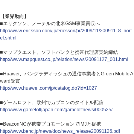
【業界動向】
■エリクソン、ノーテルの北米GSM事業買収へ
http://www.ericsson.com/jp/ericsson/pr/2009/11/20091118_nort
el.shtml
■マップクエスト、ソフトバンクと携帯代理店契約締結
http://www.mapquest.co.jp/relation/news/20091127_001.html
■Huawei、バングラディッシュの通信事業者とGreen Mobile A
ward受賞
http://www.huawei.com/jp/catalog.do?id=1027
■ゲームロフト、欧州でカプコンのタイトル配信
http://www.gameloftjapan.com/gameloftnews/000525/
■BeaconNCが携帯プロモーションでIMJと提携
http://www.benc.jp/news/doc/news_release20091126.pdf