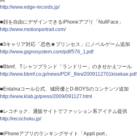
http://www.edge-records.jp/
■顔を自由にデザインできるiPhoneアプリ「NullFace」
http://www.motionportrait.com/
■3キャリア対応「恋色★プリンセス」にノベルゲーム追加
http://www.gignosystem.com/pdf/576_1.pdf
■Bbmf、Tシャツブランド「ランドリー」のきせかえツール
http://www.bbmf.co.jp/news/PDF_files/2009112701kisekae.pdf
■Enta!naコール公式、城田優とD-BOYSのコンテンツ追加
http://www.klab.jp/press/2009/091127.html
■レコチョク、通販サイトでファッション系アイテム提供
http://recochoku.jp/
■iPhoneアプリのランキングサイト「Appli port」