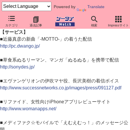
Powered by
Translate
カテゴリ
過去記事
検索
Impressサイト
ダイジェストニュース（2009年11月27日）
【サービス】
■近藤真彦の新曲「-MOTTO-」の着うた配信
http://pc.dwango.jp/
■草食系ぬるリーマン、マンガ「ぬるぬる」を携帯で配信
http://sonydes.jp/
■エヴァンゲリオンの伊吹マヤ役、長沢美樹の着信ボイス
http://www.successnetworks.co.jp/images/press/091127.pdf
■リファイド、女性向けiPhoneアプリレビューサイト
http://www.womanapps.net/
■メディファク☆モバイルで「えむえむっ！」のメッセージ公
開