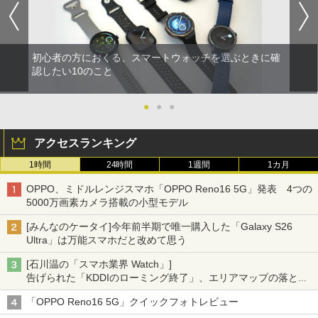
初心者の方におくる、スマートウォッチを選ぶときに確
認したい10のこと
●
●
●
アクセスランキング
1時間
24時間
1週間
1カ月
OPPO、ミドルレンジスマホ「OPPO Reno16 5G」発表 4つの
5000万画素カメラ搭載の小型モデル
[みんなのケータイ]今年前半期で唯一購入した「Galaxy S26
Ultra」は万能スマホだと改めて思う
[石川温の「スマホ業界 Watch」]
告げられた「KDDIのローミング終了」、エリアマップの落とし
穴と楽天モバイルの課題
「OPPO Reno16 5G」クイックフォトレビュー