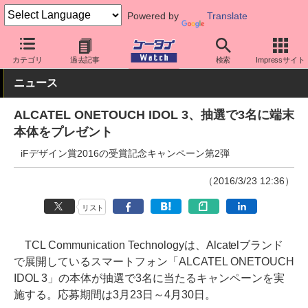
Powered by
Translate
ケータイ Watch
格安スマホ/格安SIM
格安スマホ/SIMフリースマ
カテゴリ
過去記事
検索
Impressサイト
ニュース
ALCATEL ONETOUCH IDOL 3、抽選で3名に端末
本体をプレゼント
iFデザイン賞2016の受賞記念キャンペーン第2弾
（2016/3/23 12:36）
リスト
TCL Communication Technologyは、Alcatelブランド
で展開しているスマートフォン「ALCATEL ONETOUCH
IDOL 3」の本体が抽選で3名に当たるキャンペーンを実
施する。応募期間は3月23日～4月30日。